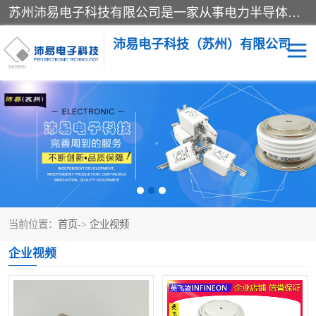
苏州沛易电子科技有限公司是一家从事电力半导体器件和电子元器件的专业代理及分销商，产品包括：IGBT模块、IPM模块、PIM模块、二极管、三极管、可控硅、整流桥、IGBT单管、IGBT电路驱动板、GTR达林顿模块、快恢复二极管、肖特基二极管、熔断器、IC集成电路、快速熔断器等。
沛易电子科技（苏州）有限公司
西门康
英飞凌
快恢复二极管
英飞凌IGBT模块
英飞凌可控硅模块
IXYS艾赛斯可控硅
当前位置：
首页
->
企业视频
SEMIKRON西门康IGBT
SEMIKRON西门康可控硅
企业视频
模块
模块
SEMIKRON西门康二极管
BUSSMANN巴斯曼熔断
器
MOS管场效应管
晶闸管