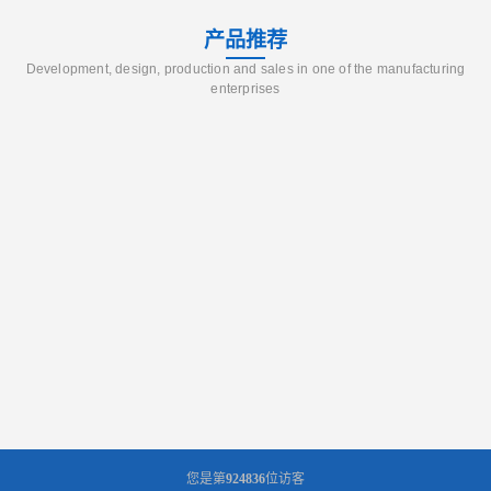
产品推荐
Development, design, production and sales in one of the manufacturing
enterprises
您是第
924836
位访客