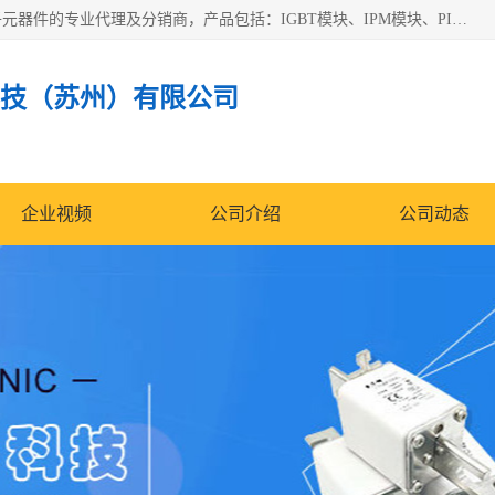
苏州沛易电子科技有限公司是一家从事电力半导体器件和电子元器件的专业代理及分销商，产品包括：IGBT模块、IPM模块、PIM模块、二极管、三极管、可控硅、整流桥、IGBT单管、IGBT电路驱动板、GTR达林顿模块、快恢复二极管、肖特基二极管、熔断器、IC集成电路、快速熔断器等。
技（苏州）有限公司
企业视频
公司介绍
公司动态