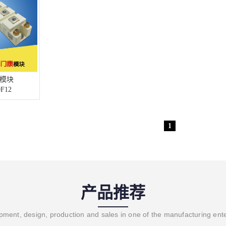
模块
F12
1
产品推荐
ment, design, production and sales in one of the manufacturing ent