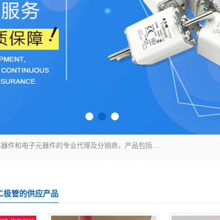
苏州沛易电子科技有限公司是一家从事电力半导体器件和电子元器件的专业代理及分销商，产品包括：IGBT模块、IPM模块、PIM模块、二极管、三极管、可控硅、整流桥、IGBT单管、IGBT电路驱动板、GTR达林顿模块、快恢复二极管、肖特基二极管、熔断器、IC集成电路、快速熔断器等。
康二极管的供应产品