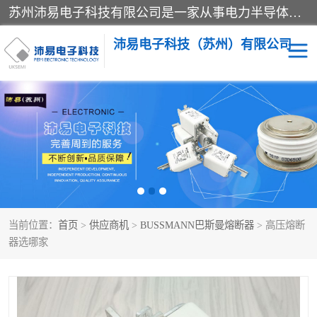
苏州沛易电子科技有限公司是一家从事电力半导体器件和电子元器件的专业代理及分销商，产品包括：IGBT模块、IPM模块、PIM模块、二极管、三极管、可控硅、整流桥、IGBT单管、IGBT电路驱动板、GTR达林顿模块、快恢复二极管、肖特基二极管、熔断器、IC集成电路、快速熔断器等。
沛易电子科技（苏州）有限公司
西门康
英飞凌
快恢复二极管
英飞凌IGBT模块
英飞凌可控硅模块
IXYS艾赛斯可控硅
当前位置：
首页
>
供应商机
>
BUSSMANN巴斯曼熔断器
> 高压熔断
SEMIKRON西门康IGBT
SEMIKRON西门康可控硅
器选哪家
模块
模块
SEMIKRON西门康二极管
BUSSMANN巴斯曼熔断
器
MOS管场效应管
晶闸管