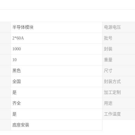
半导体模块
电源电压
2*60A
批号
1000
封装
10
重量
黑色
尺寸
全国
封装方式
是
加工定制
齐全
用途
是
工作温度
底座安装