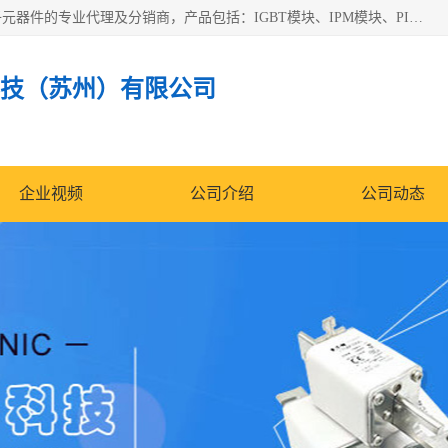
苏州沛易电子科技有限公司是一家从事电力半导体器件和电子元器件的专业代理及分销商，产品包括：IGBT模块、IPM模块、PIM模块、二极管、三极管、可控硅、整流桥、IGBT单管、IGBT电路驱动板、GTR达林顿模块、快恢复二极管、肖特基二极管、熔断器、IC集成电路、快速熔断器等。
技（苏州）有限公司
企业视频
公司介绍
公司动态