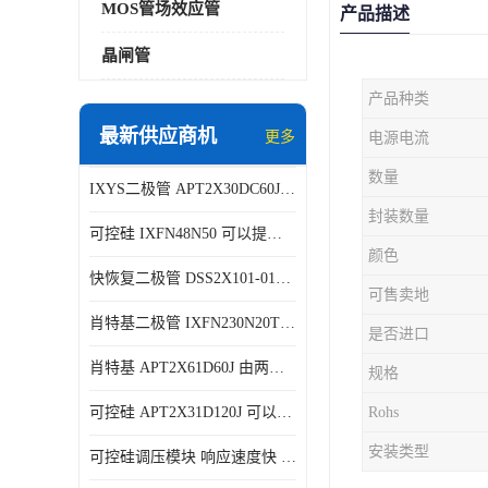
MOS管场效应管
产品描述
晶闸管
产品种类
最新供应商机
更多
电源电流
数量
IXYS二极管 APT2X30DC60J 结构简单
封装数量
可控硅 IXFN48N50 可以提供稳定的电压输出
颜色
快恢复二极管 DSS2X101-015A 具有较高的可靠性
可售卖地
肖特基二极管 IXFN230N20T 可以提供稳定的电压输出
是否进口
肖特基 APT2X61D60J 由两个半导体材料组成
规格
可控硅 APT2X31D120J 可以提供稳定的电压输出
Rohs
安装类型
可控硅调压模块 响应速度快 可控性强