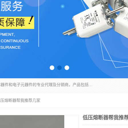
苏州沛易电子科技有限公司是一家从事电力半导体器件和电子元器件的专业代理及分销商，产品包括：IGBT模块、IPM模块、PIM模块、二极管、三极管、可控硅、整流桥、IGBT单管、IGBT电路驱动板、GTR达林顿模块、快恢复二极管、肖特基二极管、熔断器、IC集成电路、快速熔断器等。
低压熔断器帮我推荐几家
低压熔断器帮我推