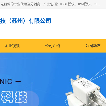
苏州沛易电子科技有限公司是一家从事电力半导体器件和电子元器件的专业代理及分销商，产品包括：IGBT模块、IPM模块、PIM模块、二极管、三极管、可控硅、整流桥、IGBT单管、IGBT电路驱动板、GTR达林顿模块、快恢复二极管、肖特基二极管、熔断器、IC集成电路、快速熔断器等。
技（苏州）有限公司
企业视频
公司介绍
公司动态