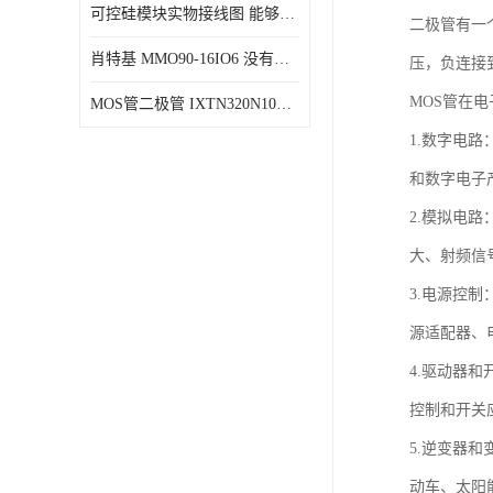
可控硅模块实物接线图 能够减少能量损耗 响应速度快
二极管有一
肖特基 MMO90-16IO6 没有机械移动部件
压，负连接
MOS管在
MOS管二极管 IXTN320N10T 由两个半导体材料组成
1.数字电
和数字电子
2.模拟电
大、射频信
3.电源控
源适配器、
4.驱动器
控制和开关
5.逆变器
动车、太阳