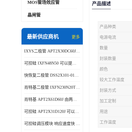
MOS管场效应管
产品描述
晶闸管
产品种类
最新供应商机
更多
电源电流
数量
IXYS二极管 APT2X30DC60J 结构简单
封装数量
可控硅 IXFN48N50 可以提供稳定的电压输出
颜色
快恢复二极管 DSS2X101-015A 具有较高的可靠性
较大工作温度
肖特基二极管 IXFN230N20T 可以提供稳定的电压输出
封装方式
肖特基 APT2X61D60J 由两个半导体材料组成
加工定制
可控硅 APT2X31D120J 可以提供稳定的电压输出
用途
工作温度
可控硅调压模块 响应速度快 可控性强