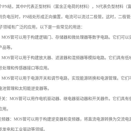
个PN结，其中P代表正型材料（富含正电荷的材料），N代表负型材料（
到负电压时，PN结处形成正向偏置，电流可以流过二极管。这时，二极管
电子领域有广泛的应用，以下是一些常见的用途：
路：MOS管可以用于构建逻辑门、存储器和微处理器等数字电路。它们可
产品等。
路：MOS管可以用于构建放大器、滤波器和混频器等模拟电路。它们具有
号处理和传感器接口等应用。
制：MOS管可以用于电源开关和调节电路，实现能源转换和电源管理。它
电池管理和太阳能逆变器等。
和开关：MOS管可以用作电机驱动器、继电器驱动器和开关器件。它们具
应用。
和变频器：MOS管可以用于构建逆变器和变频器，将直流电源转换为交流
能发电和工业驱动等领域。