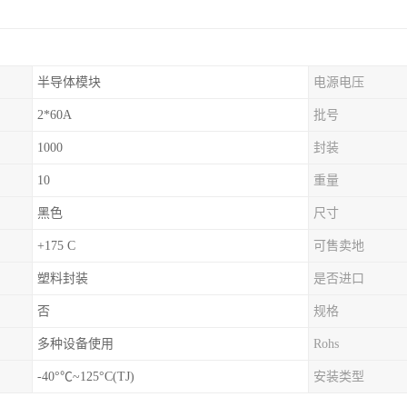
半导体模块
电源电压
2*60A
批号
1000
封装
10
重量
黑色
尺寸
+175 C
可售卖地
塑料封装
是否进口
否
规格
多种设备使用
Rohs
-40°℃~125°C(TJ)
安装类型