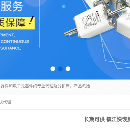
苏州沛易电子科技有限公司是一家从事电力半导体器件和电子元器件的专业代理及分销商，产品包括：IGBT模块、IPM模块、PIM模块、二极管、三极管、可控硅、整流桥、IGBT单管、IGBT电路驱动板、GTR达林顿模块、快恢复二极管、肖特基二极管、熔断器、IC集成电路、快速熔断器等。
块代理
长期可供 镇江快恢