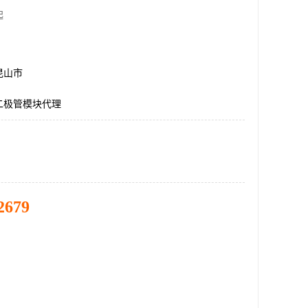
起
昆山市
二极管模块代理
2679