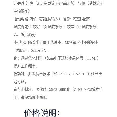
开关速度 快（无少数载流子存储效应） 较慢（受载流子
寿命限制）
驱动电路 简单（高阻抗输入） 复杂（需基电流）
温度稳定性 较好（负温度系数） 较差（正温度系数）
六、发展趋势
小型化：随着半导体工艺进步，MOS管尺寸不断缩小
（如7nm、5nm制程）。
化：通过优化材料（如高电子迁移率晶体管，HEMT）
提升工作频率。
低功耗：开发漏电技术（如FinFET、GAAFET）延长电
池寿命。
宽禁带材料：碳化硅（SiC）和氮化（GaN）MOS管在高
压、高温场景中表现。