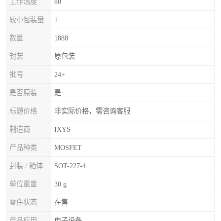
工作温度
80
较小包装量
1
数量
1888
封装
原包装
批号
24+
是否原装
是
标题价格
非实际价格，需咨询客服
制造商
IXYS
产品种类
MOSFET
封装 / 箱体
SOT-227-4
单位重量
30 g
零件状态
在售
产品应用
电子设备