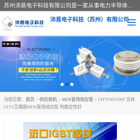
苏州沛易电子科技有限公司是一家从事电力半导体器件和电子元器件的专业代理及分销商，产品包括：IGBT模块、IPM模块、PIM模块、二极管、三极管、可控硅、整流桥、IGBT单管、IGBT电路驱动板、GTR达林顿模块、快恢复二极管、肖特基二极管、熔断器、IC集成电路、快速熔断器等。
沛易电子科技（苏州）有限公司
西门康
英飞凌
快恢复二极管
英飞凌IGBT模块
英飞凌可控硅模块
IXYS艾赛斯可控硅
当前位置：
首页
>
供应商机
>
MOS管场效应管
> IXFN38N100P 吉林
SEMIKRON西门康IGBT
SEMIKRON西门康可控硅
IXYS艾赛斯MOS管场效应管 热稳定性好
模块
模块
SEMIKRON西门康二极管
BUSSMANN巴斯曼熔断
器
MOS管场效应管
晶闸管