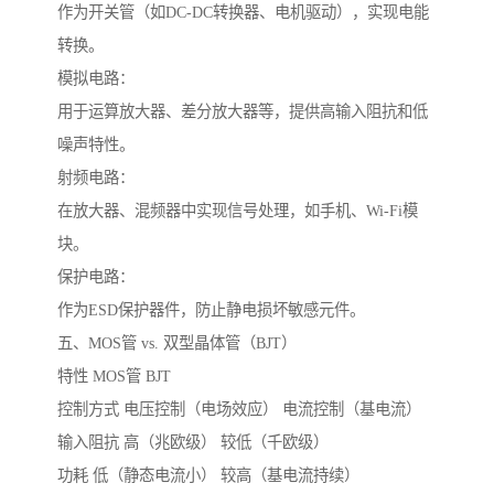
作为开关管（如DC-DC转换器、电机驱动），实现电能
转换。
模拟电路：
用于运算放大器、差分放大器等，提供高输入阻抗和低
噪声特性。
射频电路：
在放大器、混频器中实现信号处理，如手机、Wi-Fi模
块。
保护电路：
作为ESD保护器件，防止静电损坏敏感元件。
五、MOS管 vs. 双型晶体管（BJT）
特性 MOS管 BJT
控制方式 电压控制（电场效应） 电流控制（基电流）
输入阻抗 高（兆欧级） 较低（千欧级）
功耗 低（静态电流小） 较高（基电流持续）