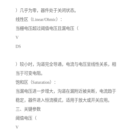
）几乎为零，器件处于关闭状态。
线性区（Linear/Ohmic）：
当栅电压超过阈值电压且漏电压（
V
DS
）较小时，沟道完全导通，电流与电压呈线性关系，相
当于可变电阻。
饱和区（Saturation）：
当漏电压进一步增大，沟道在漏附近被夹断，电流趋于
稳定，器件进入恒流模式，适用于放大或开关应用。
三、关键参数
阈值电压（
V