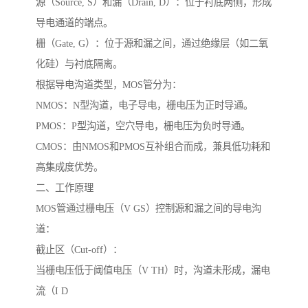
源（Source, S）和漏（Drain, D）：位于衬底两侧，形成
导电通道的端点。
栅（Gate, G）：位于源和漏之间，通过绝缘层（如二氧
化硅）与衬底隔离。
根据导电沟道类型，MOS管分为：
NMOS：N型沟道，电子导电，栅电压为正时导通。
PMOS：P型沟道，空穴导电，栅电压为负时导通。
CMOS：由NMOS和PMOS互补组合而成，兼具低功耗和
高集成度优势。
二、工作原理
MOS管通过栅电压（V GS）控制源和漏之间的导电沟
道：
截止区（Cut-off）：
当栅电压低于阈值电压（V TH）时，沟道未形成，漏电
流（I D