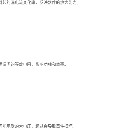
引起的漏电流变化率，反映器件的放大能力。
源漏间的等效电阻，影响功耗和效率。
间能承受的大电压，超过会导致器件损坏。