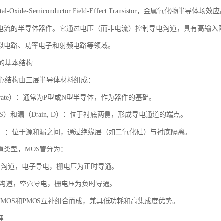
al-Oxide-Semiconductor Field-Effect Transistor，金
电流的半导体器件。它通过电压（而非电流）控制导电沟道，具有高输入
拟电路、功率电子和射频电路等领域。
管的基本结构
核心结构由三层半导体材料组成：
strate）：通常为P型或N型半导体，作为器件的基础。
e, S）和漏（Drain, D）：位于衬底两侧，形成导电通道的端点。
, G）：位于源和漏之间，通过绝缘层（如二氧化硅）与衬底隔离。
道类型，MOS管分为：
N型沟道，电子导电，栅电压为正时导通。
P型沟道，空穴导电，栅电压为负时导通。
NMOS和PMOS互补组合而成，兼具低功耗和高集成度优势。
理