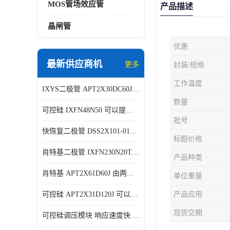
MOS管场效应管
产品描述
晶闸管
优惠
最新供应商机
更多
封装/规格
工作温度
IXYS二极管 APT2X30DC60J 结构简单
数量
可控硅 IXFN48N50 可以提供稳定的电压输出
批号
快恢复二极管 DSS2X101-015A 具有较高的可靠性
标题价格
肖特基二极管 IXFN230N20T 可以提供稳定的电压输出
产品种类
肖特基 APT2X61D60J 由两个半导体材料组成
单位重量
可控硅 APT2X31D120J 可以提供稳定的电压输出
产品应用
现货交期
可控硅调压模块 响应速度快 可控性强