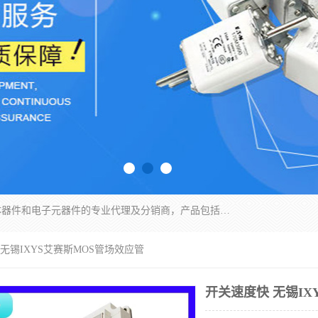
苏州沛易电子科技有限公司是一家从事电力半导体器件和电子元器件的专业代理及分销商，产品包括：IGBT模块、IPM模块、PIM模块、二极管、三极管、可控硅、整流桥、IGBT单管、IGBT电路驱动板、GTR达林顿模块、快恢复二极管、肖特基二极管、熔断器、IC集成电路、快速熔断器等。
 无锡IXYS艾赛斯MOS管场效应管
开关速度快 无锡IX