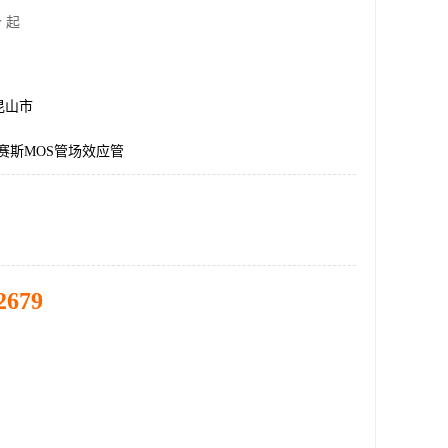
 起
昆山市
艾赛斯MOS管场效应管
2679