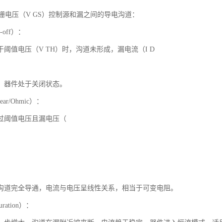
过栅电压（V GS）控制源和漏之间的导电沟道：
-off）：
阈值电压（V TH）时，沟道未形成，漏电流（I D
，器件处于关闭状态。
ar/Ohmic）：
过阈值电压且漏电压（
沟道完全导通，电流与电压呈线性关系，相当于可变电阻。
ration）：