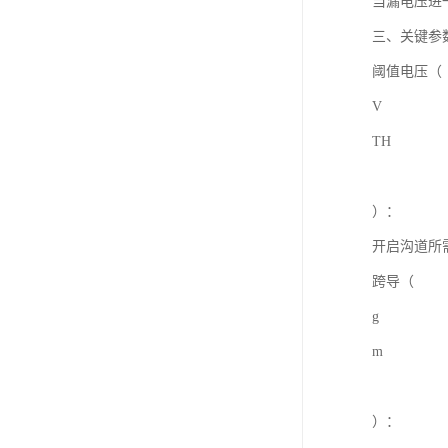
当漏电压进
三、关键参
阈值电压（
V
TH
）：
开启沟道所
跨导（
g
m
）：