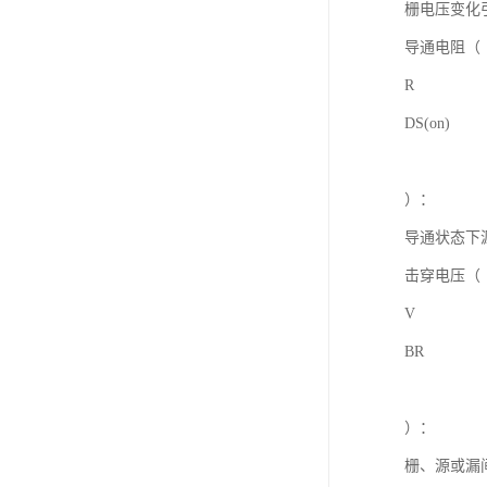
栅电压变化
导通电阻（
R
DS(on)
）：
导通状态下
击穿电压（
V
BR
）：
栅、源或漏