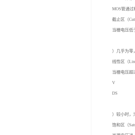
MOS管通
截止区（Cut
当栅电压低于
）几乎为零
线性区（Line
当栅电压超
V
DS
）较小时，
饱和区（Satu