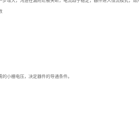
一步增大，沟道在漏附近被夹断，电流趋于稳定，器件进入恒流模式，适
数
需的小栅电压，决定器件的导通条件。