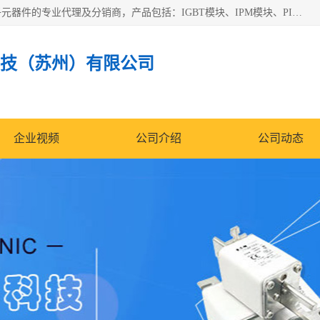
苏州沛易电子科技有限公司是一家从事电力半导体器件和电子元器件的专业代理及分销商，产品包括：IGBT模块、IPM模块、PIM模块、二极管、三极管、可控硅、整流桥、IGBT单管、IGBT电路驱动板、GTR达林顿模块、快恢复二极管、肖特基二极管、熔断器、IC集成电路、快速熔断器等。
技（苏州）有限公司
企业视频
公司介绍
公司动态