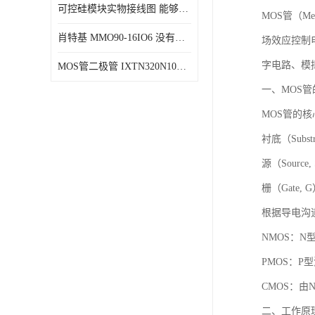
可控硅模块实物接线图 能够减少能量损耗 响应速度快
MOS管（Met
肖特基 MMO90-16IO6 没有机械移动部件
场效应控制
字电路、模
MOS管二极管 IXTN320N10T 由两个半导体材料组成
一、MOS
MOS管的
衬底（Sub
源（Sourc
栅（Gate
根据导电沟
NMOS：
PMOS：
CMOS：由
二、工作原