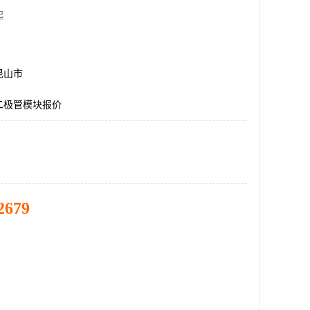
起
昆山市
二极管模块报价
2679