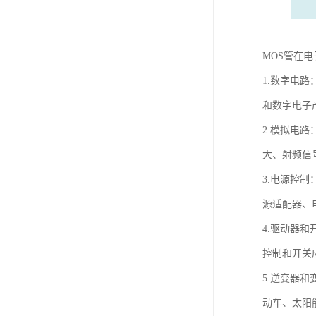
MOS管在
1.数字电
和数字电子
2.模拟电
大、射频信
3.电源控
源适配器、
4.驱动器
控制和开关
5.逆变器
动车、太阳