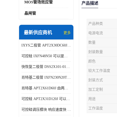
MOS管场效应管
产品描述
晶闸管
产品种类
最新供应商机
更多
电源电流
数量
IXYS二极管 APT2X30DC60J 结构简单
封装数量
可控硅 IXFN48N50 可以提供稳定的电压输出
颜色
快恢复二极管 DSS2X101-015A 具有较高的可靠性
较大工作温度
肖特基二极管 IXFN230N20T 可以提供稳定的电压输出
封装方式
肖特基 APT2X61D60J 由两个半导体材料组成
加工定制
可控硅 APT2X31D120J 可以提供稳定的电压输出
用途
工作温度
可控硅调压模块 响应速度快 可控性强