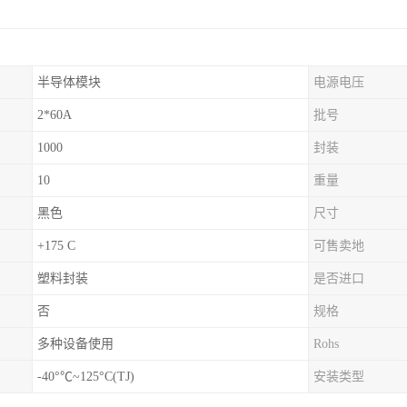
半导体模块
电源电压
2*60A
批号
1000
封装
10
重量
黑色
尺寸
+175 C
可售卖地
塑料封装
是否进口
否
规格
多种设备使用
Rohs
-40°℃~125°C(TJ)
安装类型