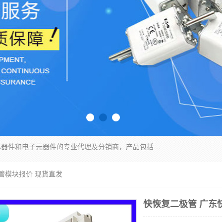
苏州沛易电子科技有限公司是一家从事电力半导体器件和电子元器件的专业代理及分销商，产品包括：IGBT模块、IPM模块、PIM模块、二极管、三极管、可控硅、整流桥、IGBT单管、IGBT电路驱动板、GTR达林顿模块、快恢复二极管、肖特基二极管、熔断器、IC集成电路、快速熔断器等。
管模块报价 现货直发
快恢复二极管 广东