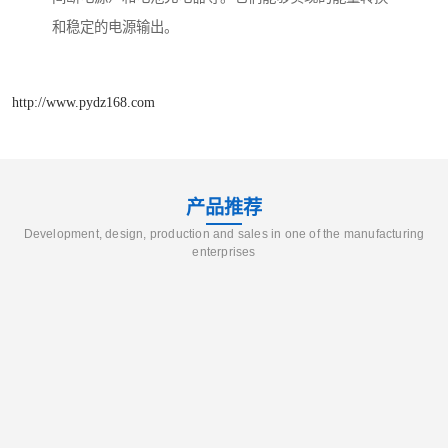
和稳定的电源输出。
http://www.pydz168.com
产品推荐
Development, design, production and sales in one of the manufacturing
enterprises