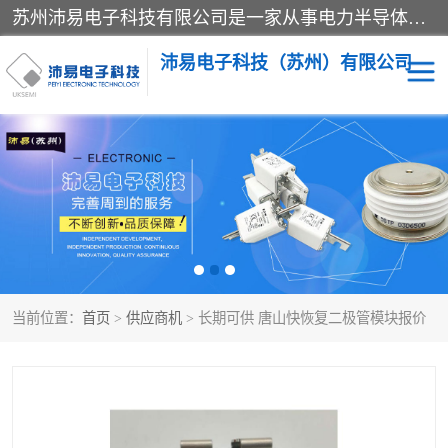
苏州沛易电子科技有限公司是一家从事电力半导体器件和电子元器件的专业代理及分销商，产品包括：IGBT模块、IPM模块、PIM模块、二极管、三极管、可控硅、整流桥、IGBT单管、IGBT电路驱动板、GTR达林顿模块、快恢复二极管、肖特基二极管、熔断器、IC集成电路、快速熔断器等。
沛易电子科技（苏州）有限公司
西门康
英飞凌
快恢复二极管
英飞凌IGBT模块
英飞凌可控硅模块
IXYS艾赛斯可控硅
当前位置：
首页
>
供应商机
> 长期可供 唐山快恢复二极管模块报价
SEMIKRON西门康IGBT
SEMIKRON西门康可控硅
模块
模块
SEMIKRON西门康二极管
BUSSMANN巴斯曼熔断
器
MOS管场效应管
晶闸管