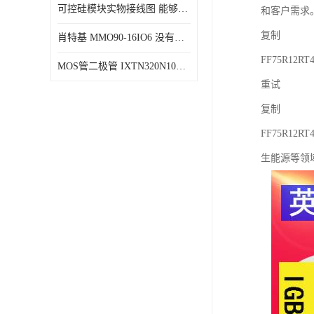
可控硅模块实物接线图 能够减少能量损耗 响应速度快
和客户需求
复制
肖特基 MMO90-16IO6 没有机械移动部件
FF75R12RT
MOS管二极管 IXTN320N10T 由两个半导体材料组成
重试
复制
FF75R1
生能源等领