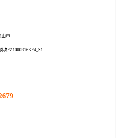
昆山市
块FZ1000R16KF4_S1
2679