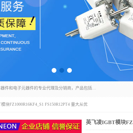
苏州沛易电子科技有限公司是一家从事电力半导体器件和电子元器件的专业代理及分销商，产品包括：IGBT模块、IPM模块、PIM模块、二极管、三极管、可控硅、整流桥、IGBT单管、IGBT电路驱动板、GTR达林顿模块、快恢复二极管、肖特基二极管、熔断器、IC集成电路、快速熔断器等。
模块FZ1000R16KF4_S1 FS150R12PT4 量大从优
英飞凌IGBT模块FZ10