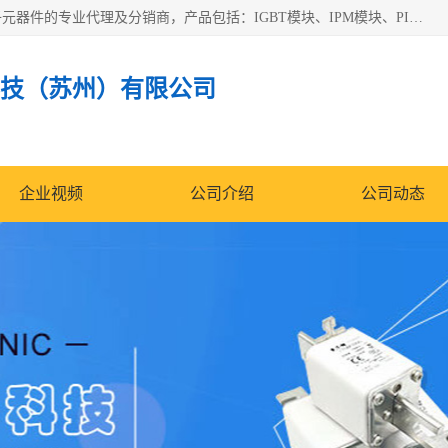
苏州沛易电子科技有限公司是一家从事电力半导体器件和电子元器件的专业代理及分销商，产品包括：IGBT模块、IPM模块、PIM模块、二极管、三极管、可控硅、整流桥、IGBT单管、IGBT电路驱动板、GTR达林顿模块、快恢复二极管、肖特基二极管、熔断器、IC集成电路、快速熔断器等。
技（苏州）有限公司
企业视频
公司介绍
公司动态