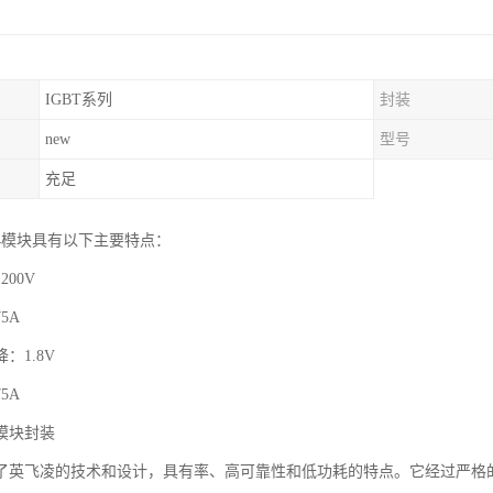
IGBT系列
封装
new
型号
充足
2RT4模块具有以下主要特点：
00V
5A
：1.8V
5A
模块封装
了英飞凌的技术和设计，具有率、高可靠性和低功耗的特点。它经过严格