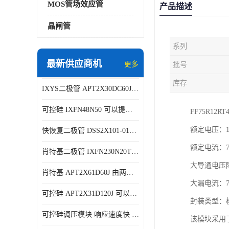
MOS管场效应管
产品描述
晶闸管
系列
最新供应商机
更多
批号
库存
IXYS二极管 APT2X30DC60J 结构简单
可控硅 IXFN48N50 可以提供稳定的电压输出
FF75R1
额定电压：12
快恢复二极管 DSS2X101-015A 具有较高的可靠性
额定电流：7
肖特基二极管 IXFN230N20T 可以提供稳定的电压输出
大导通电压降
肖特基 APT2X61D60J 由两个半导体材料组成
大漏电流：7
可控硅 APT2X31D120J 可以提供稳定的电压输出
封装类型：
可控硅调压模块 响应速度快 可控性强
该模块采用