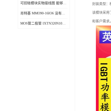
可控硅模块实物接线图 能够减少能量损耗 响应速度快
封装类型：
该模块采用
肖特基 MMO90-16IO6 没有机械移动部件
和客户需求
MOS管二极管 IXTN320N10T 由两个半导体材料组成