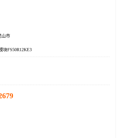
昆山市
块FS50R12KE3
2679