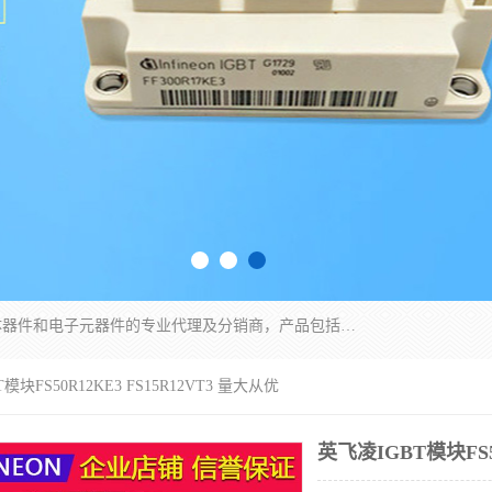
苏州沛易电子科技有限公司是一家从事电力半导体器件和电子元器件的专业代理及分销商，产品包括：IGBT模块、IPM模块、PIM模块、二极管、三极管、可控硅、整流桥、IGBT单管、IGBT电路驱动板、GTR达林顿模块、快恢复二极管、肖特基二极管、熔断器、IC集成电路、快速熔断器等。
模块FS50R12KE3 FS15R12VT3 量大从优
英飞凌IGBT模块FS50