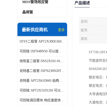
MOS管场效应管
产品描述
晶闸管
系列
最新供应商机
更多
批号
库存
IXYS二极管 APT2X30DC60J 结构简单
可控硅 IXFN48N50 可以提供稳定的电压输出
FF75R
节能提供支
快恢复二极管 DSS2X101-015A 具有较高的可靠性
BSM200G
肖特基二极管 IXFN230N20T 可以提供稳定的电压输出
额定电压：12
肖特基 APT2X61D60J 由两个半导体材料组成
额定电流：2
可控硅 APT2X31D120J 可以提供稳定的电压输出
大导通电压降
可控硅调压模块 响应速度快 可控性强
大漏电流：2