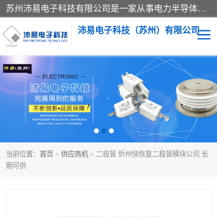
苏州沛易电子科技有限公司是一家从事电力半导体器件和电子元器件的专业代理及分销商，产品包括：IGBT模块、IPM模块、PIM模块、二极管、三极管、可控硅、整流桥、IGBT单管、IGBT电路驱动板、GTR达林顿模块、快恢复二极管、肖特基二极管、熔断器、IC集成电路、快速熔断器等。
沛易电子科技（苏州）有限公司
西门康
英飞凌
快恢复二极管
英飞凌IGBT模块
英飞凌可控硅模块
IXYS艾赛斯可控硅
当前位置：
首页
>
供应商机
> 二极管 忻州快恢复二极管模块公司 长
SEMIKRON西门康IGBT
SEMIKRON西门康可控硅
期可供
模块
模块
SEMIKRON西门康二极管
BUSSMANN巴斯曼熔断
器
MOS管场效应管
晶闸管