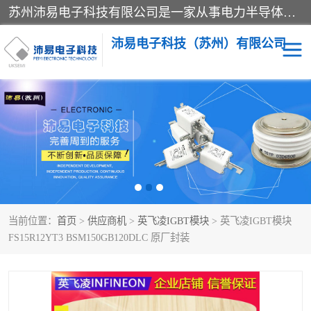
苏州沛易电子科技有限公司是一家从事电力半导体器件和电子元器件的专业代理及分销商，产品包括：IGBT模块、IPM模块、PIM模块、二极管、三极管、可控硅、整流桥、IGBT单管、IGBT电路驱动板、GTR达林顿模块、快恢复二极管、肖特基二极管、熔断器、IC集成电路、快速熔断器等。
沛易电子科技（苏州）有限公司
西门康
英飞凌
快恢复二极管
英飞凌IGBT模块
英飞凌可控硅模块
IXYS艾赛斯可控硅
当前位置：
首页
>
供应商机
>
英飞凌IGBT模块
> 英飞凌IGBT模块
SEMIKRON西门康IGBT
SEMIKRON西门康可控硅
FS15R12YT3 BSM150GB120DLC 原厂封装
模块
模块
SEMIKRON西门康二极管
BUSSMANN巴斯曼熔断
器
MOS管场效应管
晶闸管