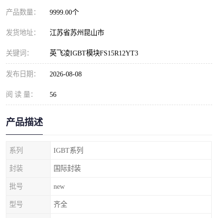
产品数量：
9999.00个
发货地址：
江苏省苏州昆山市
关键词：
英飞凌IGBT模块FS15R12YT3
发布日期：
2026-08-08
阅 读 量：
56
产品描述
系列
IGBT系列
封装
国际封装
批号
new
型号
齐全