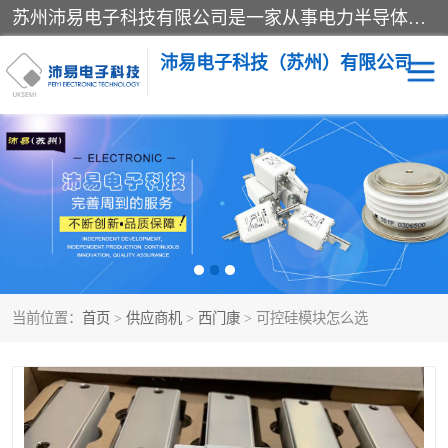
苏州沛易电子科技有限公司是一家从事电力半导体器件和电子元器件的专业代理及分销商，产品包括：IGBT模块、IPM模块、PIM模块、二极管、三极管、可控硅、整流桥、IGBT单管、IGBT电路驱动板、GTR达林顿模块、快恢复二极管、肖特基二极管、熔断器、IC集成电路、快速熔断器等。
沛易电子科技（苏州）有限公司
西门康
英飞凌
快恢复二极管
英飞凌IGBT模块
英飞凌可控硅模块
IXYS艾赛斯可控硅
当前位置：
首页
>
供应商机
>
西门康
> 可控硅模块怎么选
SEMIKRON西门康IGBT
SEMIKRON西门康可控硅
模块
模块
SEMIKRON西门康二极管
BUSSMANN巴斯曼熔断
器
MOS管场效应管
晶闸管