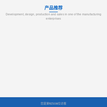
产品推荐
Development, design, production and sales in one of the manufacturing
enterprises
您是第
925116
位访客