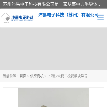
苏州沛易电子科技有限公司是一家从事电力半导体器件和电子元器件的专业代理及分销商，产品包括：IGBT模块、IPM模块、PIM模块、二极管、三极管、可控硅、整流桥、IGBT单管、IGBT电路驱动板、GTR达林顿模块、快恢复二极管、肖特基二极管、熔断器、IC集成电路、快速熔断器等。
沛易电子科技（苏州）有限公司
西门康
英飞凌
快恢复二极管
英飞凌IGBT模块
英飞凌可控硅模块
IXYS艾赛斯可控硅
当前位置：
首页
>
供应商机
> 上海快恢复二极管模块型号
SEMIKRON西门康IGBT
SEMIKRON西门康可控硅
模块
模块
SEMIKRON西门康二极管
BUSSMANN巴斯曼熔断
器
MOS管场效应管
晶闸管