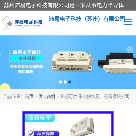
苏州沛易电子科技有限公司是一家从事电力半导体器件和电子元器件的专业代理及分销商，产品包括：IGBT模块、IPM模块、PIM模块、二极管、三极管、可控硅、整流桥、IGBT单管、IGBT电路驱动板、GTR达林顿模块、快恢复二极管、肖特基二极管、熔断器、IC集成电路、快速熔断器等。
沛易电子科技（苏州）有限公司
西门康
英飞凌
快恢复二极管
英飞凌IGBT模块
英飞凌可控硅模块
IXYS艾赛斯可控硅
当前位置：
首页
>
供应商机
> 长期可供 乐山快恢复二极管模块公司
SEMIKRON西门康IGBT
SEMIKRON西门康可控硅
模块
模块
SEMIKRON西门康二极管
BUSSMANN巴斯曼熔断
器
MOS管场效应管
晶闸管