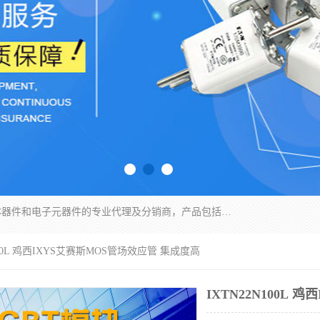
苏州沛易电子科技有限公司是一家从事电力半导体器件和电子元器件的专业代理及分销商，产品包括：IGBT模块、IPM模块、PIM模块、二极管、三极管、可控硅、整流桥、IGBT单管、IGBT电路驱动板、GTR达林顿模块、快恢复二极管、肖特基二极管、熔断器、IC集成电路、快速熔断器等。
N100L 鸡西IXYS艾赛斯MOS管场效应管 集成度高
IXTN22N100L