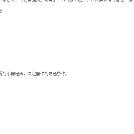
一步增大，沟道在漏附近被夹断，电流趋于稳定，器件进入恒流模式，适
数
需的小栅电压，决定器件的导通条件。