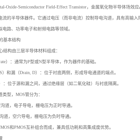
al-Oxide-Semiconductor Field-Effect Transistor，金
电流的半导体器件。它通过电压（而非电流）控制导电沟道，具有高输入
拟电路、功率电子和射频电路等领域。
管的基本结构
核心结构由三层半导体材料组成：
strate）：通常为P型或N型半导体，作为器件的基础。
e, S）和漏（Drain, D）：位于衬底两侧，形成导电通道的端点。
, G）：位于源和漏之间，通过绝缘层（如二氧化硅）与衬底隔离。
道类型，MOS管分为：
N型沟道，电子导电，栅电压为正时导通。
P型沟道，空穴导电，栅电压为负时导通。
NMOS和PMOS互补组合而成，兼具低功耗和高集成度优势。
理