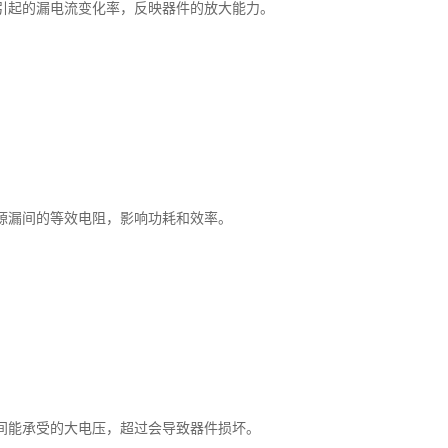
引起的漏电流变化率，反映器件的放大能力。
源漏间的等效电阻，影响功耗和效率。
间能承受的大电压，超过会导致器件损坏。