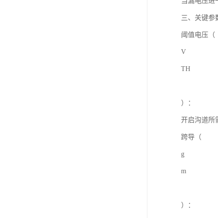
当漏电压进
三、关键参
阈值电压（
V
TH
）：
开启沟道所
跨导（
g
m
）：