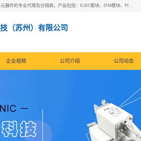
苏州沛易电子科技有限公司是一家从事电力半导体器件和电子元器件的专业代理及分销商，产品包括：IGBT模块、IPM模块、PIM模块、二极管、三极管、可控硅、整流桥、IGBT单管、IGBT电路驱动板、GTR达林顿模块、快恢复二极管、肖特基二极管、熔断器、IC集成电路、快速熔断器等。
技（苏州）有限公司
企业视频
公司介绍
公司动态