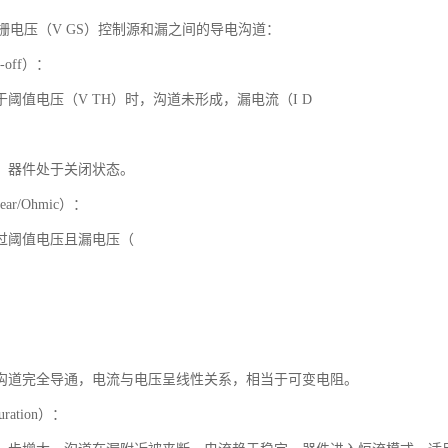
过栅电压（V GS）控制源和漏之间的导电沟道：
-off）：
阈值电压（V TH）时，沟道未形成，漏电流（I D
，器件处于关闭状态。
ar/Ohmic）：
过阈值电压且漏电压（
沟道完全导通，电流与电压呈线性关系，相当于可变电阻。
ration）：