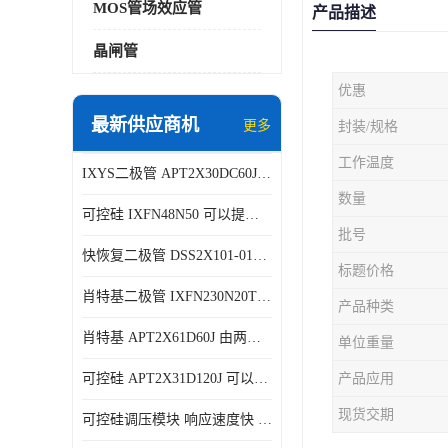
MOS管场效应管
产品描述
晶闸管
优惠
最新供应商机
更多
封装/规格
工作温度
IXYS二极管 APT2X30DC60J 结构简单
数量
可控硅 IXFN48N50 可以提供稳定的电压输出
批号
快恢复二极管 DSS2X101-015A 具有较高的可靠性
标题价格
肖特基二极管 IXFN230N20T 可以提供稳定的电压输出
产品种类
肖特基 APT2X61D60J 由两个半导体材料组成
单位重量
可控硅 APT2X31D120J 可以提供稳定的电压输出
产品应用
现货交期
可控硅调压模块 响应速度快 可控性强