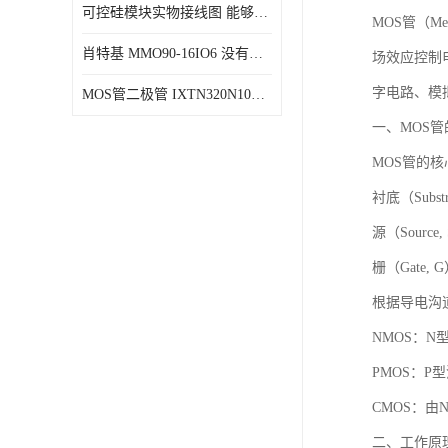
可控硅模块实物接线图 能够减少能量损耗 响应速度快
MOS管（Met
肖特基 MMO90-16IO6 没有机械移动部件
场效应控制
字电路、模
MOS管二极管 IXTN320N10T 由两个半导体材料组成
一、MOS
MOS管的
衬底（Sub
源（Sourc
栅（Gate
根据导电沟
NMOS：
PMOS：
CMOS：由
二、工作原