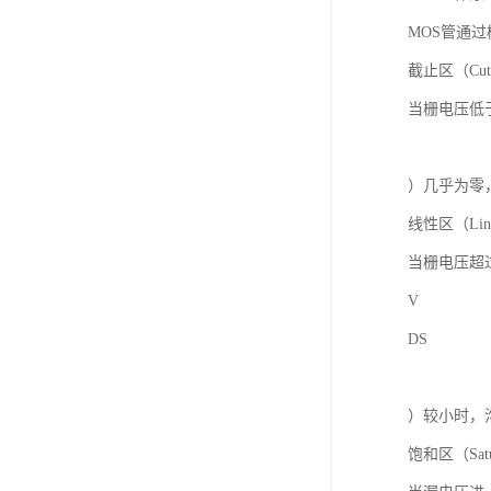
MOS管通
截止区（Cut
当栅电压低于
）几乎为零
线性区（Line
当栅电压超
V
DS
）较小时，
饱和区（Satu