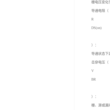
栅电压变化
导通电阻（
R
DS(on)
）：
导通状态下
击穿电压（
V
BR
）：
栅、源或漏