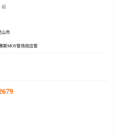
 起
昆山市
艾赛斯MOS管场效应管
2679