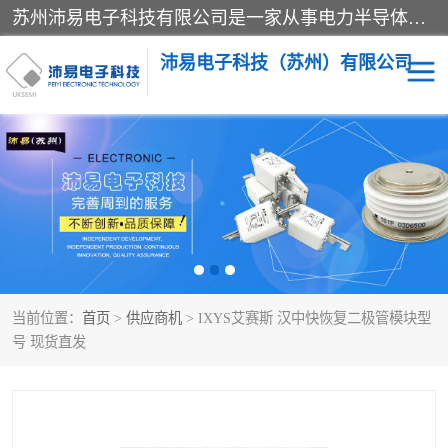
苏州沛易电子科技有限公司是一家从事电力半导体器件和电子元器件的专业代理及分销商，产品包括：IGBT模块、IPM模块、PIM模块、二极管、三极管、可控硅、整流桥、IGBT单管、IGBT电路驱动板、GTR达林顿模块、快恢复二极管、肖特基二极管、熔断器、IC集成电路、快速熔断器等。
沛易电子科技（苏州）有限公司
西门康
英飞凌
快恢复二极管
英飞凌IGBT模块
英飞凌可控硅模块
IXYS艾赛斯可控硅
当前位置：
首页
>
供应商机
> IXYS艾赛斯 汉中快恢复二极管模块型
SEMIKRON西门康IGBT
SEMIKRON西门康可控硅
号 现货直发
模块
模块
SEMIKRON西门康二极管
BUSSMANN巴斯曼熔断
器
MOS管场效应管
晶闸管