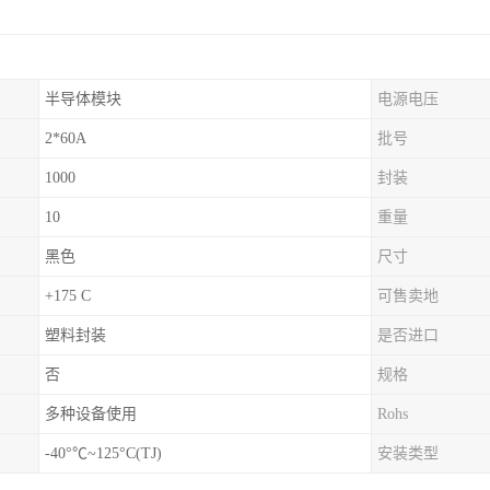
半导体模块
电源电压
2*60A
批号
1000
封装
10
重量
黑色
尺寸
+175 C
可售卖地
塑料封装
是否进口
否
规格
多种设备使用
Rohs
-40°℃~125°C(TJ)
安装类型