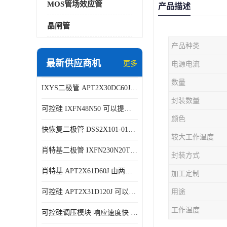
MOS管场效应管
产品描述
晶闸管
产品种类
最新供应商机
更多
电源电流
数量
IXYS二极管 APT2X30DC60J 结构简单
封装数量
可控硅 IXFN48N50 可以提供稳定的电压输出
颜色
快恢复二极管 DSS2X101-015A 具有较高的可靠性
较大工作温度
肖特基二极管 IXFN230N20T 可以提供稳定的电压输出
封装方式
肖特基 APT2X61D60J 由两个半导体材料组成
加工定制
可控硅 APT2X31D120J 可以提供稳定的电压输出
用途
工作温度
可控硅调压模块 响应速度快 可控性强