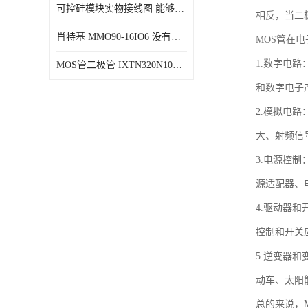
可控硅模块实物接线图 能够减少能量损耗 响应速度快
相反，当二
肖特基 MMO90-16IO6 没有机械移动部件
MOS管在
1.数字电
MOS管二极管 IXTN320N10T 由两个半导体材料组成
和数字电子
2.模拟电
大、射频信
3.电源控
源适配器、
4.驱动器
控制和开关
5.逆变器
动车、太阳
总的来说，