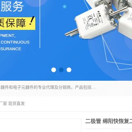
苏州沛易电子科技有限公司是一家从事电力半导体器件和电子元器件的专业代理及分销商，产品包括：IGBT模块、IPM模块、PIM模块、二极管、三极管、可控硅、整流桥、IGBT单管、IGBT电路驱动板、GTR达林顿模块、快恢复二极管、肖特基二极管、熔断器、IC集成电路、快速熔断器等。
厂家 现货直发
二极管 绵阳快恢复