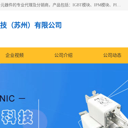
苏州沛易电子科技有限公司是一家从事电力半导体器件和电子元器件的专业代理及分销商，产品包括：IGBT模块、IPM模块、PIM模块、二极管、三极管、可控硅、整流桥、IGBT单管、IGBT电路驱动板、GTR达林顿模块、快恢复二极管、肖特基二极管、熔断器、IC集成电路、快速熔断器等。
技（苏州）有限公司
企业视频
公司介绍
公司动态