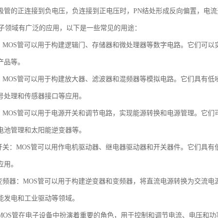
极管的正连接到负电压，负连接到正电压时，PN结处形成反向偏置，电
电子领域有广泛的应用，以下是一些常见的用途：
路：MOS管可以用于构建逻辑门、存储器和微处理器等数字电路。它们可
产品等。
路：MOS管可以用于构建放大器、滤波器和混频器等模拟电路。它们具有
号处理和传感器接口等应用。
制：MOS管可以用于电源开关和调节电路，实现能源转换和电源管理。它
电池管理和太阳能逆变器等。
和开关：MOS管可以用作电机驱动器、继电器驱动器和开关器件。它们具
应用。
和变频器：MOS管可以用于构建逆变器和变频器，将直流电源转换为交流
能发电和工业驱动等领域。
MOS管在电子设备中扮演着重要的角色，用于控制和调节电流、电压和功