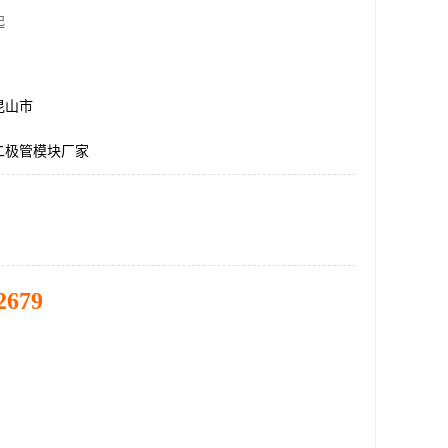
起
昆山市
二极管模块厂家
2679