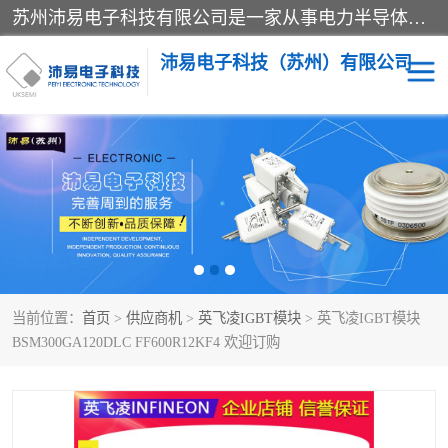
苏州沛易电子科技有限公司是一家从事电力半导体器件和电子元器件的专业代理及分销商，产品包括：IGBT模块、IPM模块、PIM模块、二极管、三极管、可控硅、整流桥、IGBT单管、IGBT电路驱动板、GTR达林顿模块、快恢复二极管、肖特基二极管、熔断器、IC集成电路、快速熔断器等。
沛易电子科技（苏州）有限公司
西门康
英飞凌
快恢复二极管
英飞凌IGBT模块
英飞凌可控硅模块
IXYS艾赛斯可控硅
当前位置：
首页
>
供应商机
>
英飞凌IGBT模块
> 英飞凌IGBT模块
SEMIKRON西门康IGBT
SEMIKRON西门康可控硅
BSM300GA120DLC FF600R12KF4 欢迎订购
模块
模块
SEMIKRON西门康二极管
BUSSMANN巴斯曼熔断
器
MOS管场效应管
晶闸管