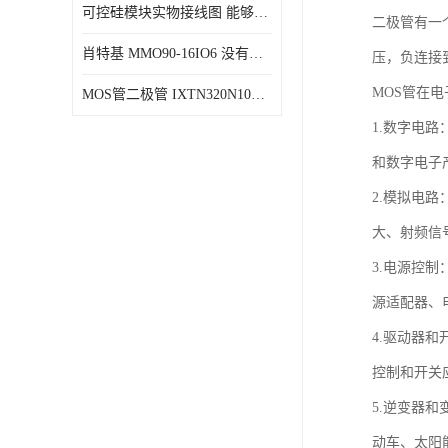
可控硅模块实物接线图 能够减少能量损耗 响应速度快
二极管有一
肖特基 MMO90-16IO6 没有机械移动部件
压，负连接
MOS管在
MOS管二极管 IXTN320N10T 由两个半导体材料组成
1.数字电
和数字电子
2.模拟电
大、射频信
3.电源控
源适配器、
4.驱动器
控制和开关
5.逆变器
动车、太阳