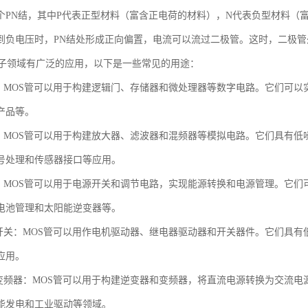
个PN结，其中P代表正型材料（富含正电荷的材料），N代表负型材料（
到负电压时，PN结处形成正向偏置，电流可以流过二极管。这时，二极管
电子领域有广泛的应用，以下是一些常见的用途：
路：MOS管可以用于构建逻辑门、存储器和微处理器等数字电路。它们可
产品等。
路：MOS管可以用于构建放大器、滤波器和混频器等模拟电路。它们具有
号处理和传感器接口等应用。
制：MOS管可以用于电源开关和调节电路，实现能源转换和电源管理。它
电池管理和太阳能逆变器等。
和开关：MOS管可以用作电机驱动器、继电器驱动器和开关器件。它们具
应用。
和变频器：MOS管可以用于构建逆变器和变频器，将直流电源转换为交流
能发电和工业驱动等领域。