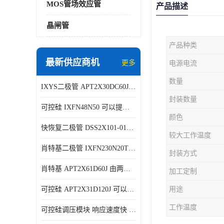
MOS管场效应管
产品描述
晶闸管
产品种类
最新供应商机
更多
电源电流
数量
IXYS二极管 APT2X30DC60J 结构简单
封装数量
可控硅 IXFN48N50 可以提供稳定的电压输出
颜色
快恢复二极管 DSS2X101-015A 具有较高的可靠性
较大工作温度
肖特基二极管 IXFN230N20T 可以提供稳定的电压输出
封装方式
肖特基 APT2X61D60J 由两个半导体材料组成
加工定制
可控硅 APT2X31D120J 可以提供稳定的电压输出
用途
工作温度
可控硅调压模块 响应速度快 可控性强