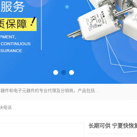
苏州沛易电子科技有限公司是一家从事电力半导体器件和电子元器件的专业代理及分销商，产品包括：IGBT模块、IPM模块、PIM模块、二极管、三极管、可控硅、整流桥、IGBT单管、IGBT电路驱动板、GTR达林顿模块、快恢复二极管、肖特基二极管、熔断器、IC集成电路、快速熔断器等。
块电话
长期可供 宁夏快恢