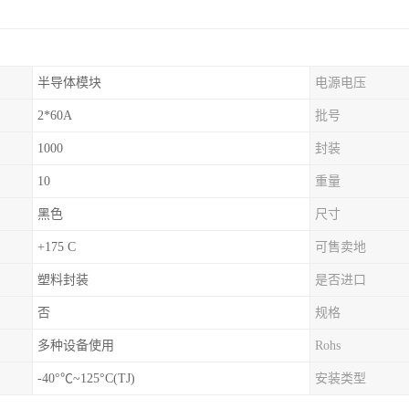
半导体模块
电源电压
2*60A
批号
1000
封装
10
重量
黑色
尺寸
+175 C
可售卖地
塑料封装
是否进口
否
规格
多种设备使用
Rohs
-40°℃~125°C(TJ)
安装类型