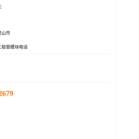
起
昆山市
二极管模块电话
2679