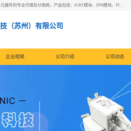
苏州沛易电子科技有限公司是一家从事电力半导体器件和电子元器件的专业代理及分销商，产品包括：IGBT模块、IPM模块、PIM模块、二极管、三极管、可控硅、整流桥、IGBT单管、IGBT电路驱动板、GTR达林顿模块、快恢复二极管、肖特基二极管、熔断器、IC集成电路、快速熔断器等。
技（苏州）有限公司
企业视频
公司介绍
公司动态