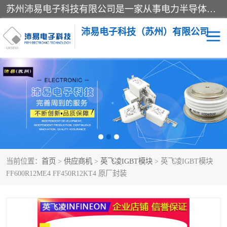
苏州沛易电子科技有限公司是一家从事电力半导体器件和电子元器件的专业代理及分销商，产品包括：IGBT模块、IPM模块、PIM模块、二极管、三极管、可控硅、整流桥、IGBT单管、IGBT电路驱动板、GTR达林顿模块、快恢复二极管、肖特基二极管、熔断器、IC集成电路、快速熔断器等。
沛易电子科技（苏州）有限公司
西门康
英飞凌
快恢复二极管
英飞凌IGBT模块
英飞凌可控硅模块
IXYS艾赛斯可控硅
当前位置：
首页
>
供应商机
>
英飞凌IGBT模块
> 英飞凌IGBT模块
SEMIKRON西门康IGBT
SEMIKRON西门康可控硅
FF600R12ME4 FF450R12KT4 原厂封装
模块
模块
SEMIKRON西门康二极管
BUSSMANN巴斯曼熔断
器
MOS管场效应管
晶闸管