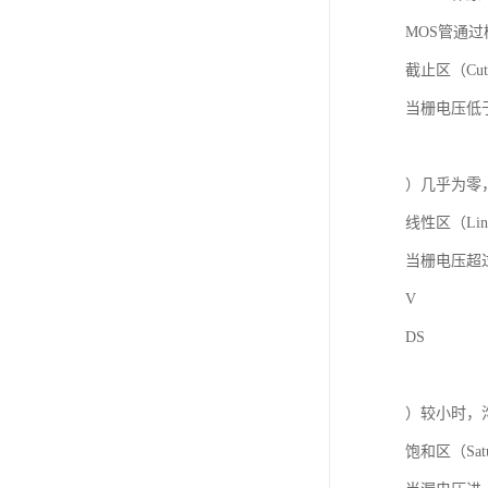
MOS管通
截止区（Cut
当栅电压低于
）几乎为零
线性区（Line
当栅电压超
V
DS
）较小时，
饱和区（Satu