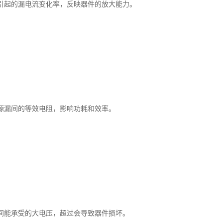
引起的漏电流变化率，反映器件的放大能力。
源漏间的等效电阻，影响功耗和效率。
间能承受的大电压，超过会导致器件损坏。