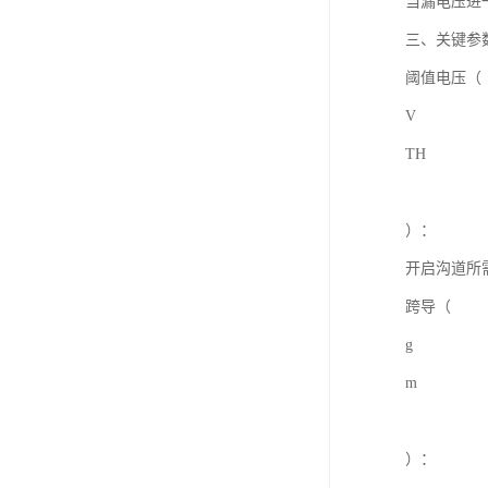
当漏电压进
三、关键参
阈值电压（
V
TH
）：
开启沟道所
跨导（
g
m
）：