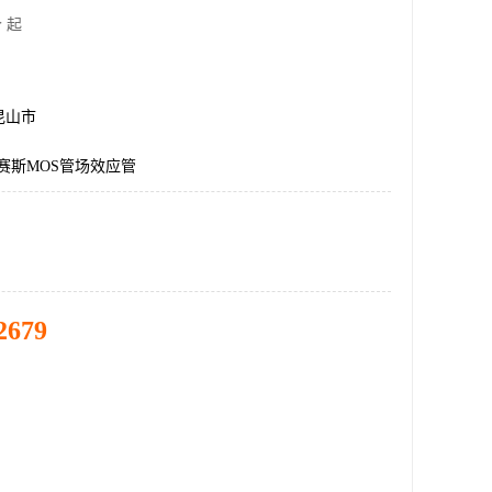
 起
昆山市
艾赛斯MOS管场效应管
2679