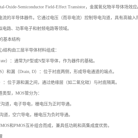
al-Oxide-Semiconductor Field-Effect Transistor，金
电流的半导体器件。它通过电压（而非电流）控制导电沟道，具有高输入
拟电路、功率电子和射频电路等领域。
管的基本结构
核心结构由三层半导体材料组成：
strate）：通常为P型或N型半导体，作为器件的基础。
e, S）和漏（Drain, D）：位于衬底两侧，形成导电通道的端点。
, G）：位于源和漏之间，通过绝缘层（如二氧化硅）与衬底隔离。
道类型，MOS管分为：
N型沟道，电子导电，栅电压为正时导通。
P型沟道，空穴导电，栅电压为负时导通。
NMOS和PMOS互补组合而成，兼具低功耗和高集成度优势。
理