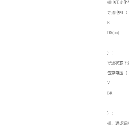
栅电压变化
导通电阻（
R
DS(on)
）：
导通状态下
击穿电压（
V
BR
）：
栅、源或漏