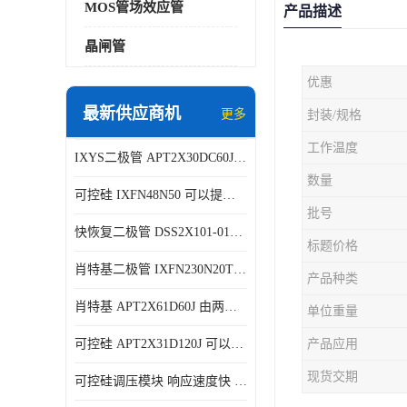
MOS管场效应管
产品描述
晶闸管
优惠
最新供应商机
更多
封装/规格
工作温度
IXYS二极管 APT2X30DC60J 结构简单
数量
可控硅 IXFN48N50 可以提供稳定的电压输出
批号
快恢复二极管 DSS2X101-015A 具有较高的可靠性
标题价格
肖特基二极管 IXFN230N20T 可以提供稳定的电压输出
产品种类
肖特基 APT2X61D60J 由两个半导体材料组成
单位重量
可控硅 APT2X31D120J 可以提供稳定的电压输出
产品应用
现货交期
可控硅调压模块 响应速度快 可控性强