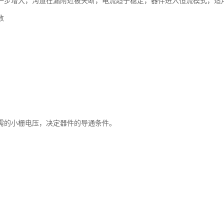
一步增大，沟道在漏附近被夹断，电流趋于稳定，器件进入恒流模式，适
数
需的小栅电压，决定器件的导通条件。