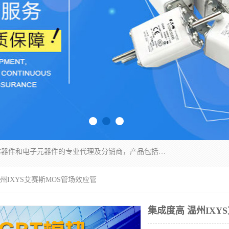
苏州沛易电子科技有限公司是一家从事电力半导体器件和电子元器件的专业代理及分销商，产品包括：IGBT模块、IPM模块、PIM模块、二极管、三极管、可控硅、整流桥、IGBT单管、IGBT电路驱动板、GTR达林顿模块、快恢复二极管、肖特基二极管、熔断器、IC集成电路、快速熔断器等。
温州IXYS艾赛斯MOS管场效应管
集成度高 温州IXY