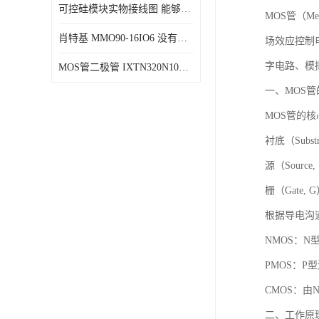
可控硅模块实物接线图 能够减少能量损耗 响应速度快
MOS管（Met
肖特基 MMO90-16IO6 没有机械移动部件
场效应控制
字电路、模
MOS管二极管 IXTN320N10T 由两个半导体材料组成
一、MOS
MOS管的
衬底（Sub
源（Sourc
栅（Gate
根据导电沟
NMOS：
PMOS：
CMOS：由
二、工作原