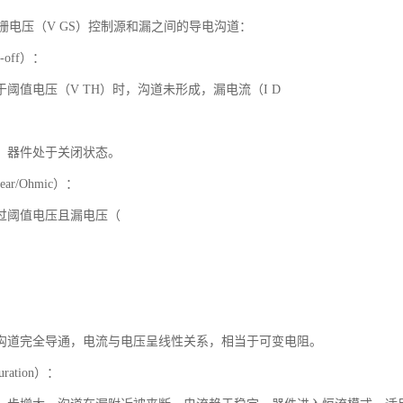
过栅电压（V GS）控制源和漏之间的导电沟道：
-off）：
阈值电压（V TH）时，沟道未形成，漏电流（I D
，器件处于关闭状态。
ar/Ohmic）：
过阈值电压且漏电压（
沟道完全导通，电流与电压呈线性关系，相当于可变电阻。
ration）：