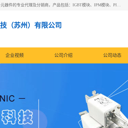
苏州沛易电子科技有限公司是一家从事电力半导体器件和电子元器件的专业代理及分销商，产品包括：IGBT模块、IPM模块、PIM模块、二极管、三极管、可控硅、整流桥、IGBT单管、IGBT电路驱动板、GTR达林顿模块、快恢复二极管、肖特基二极管、熔断器、IC集成电路、快速熔断器等。
技（苏州）有限公司
企业视频
公司介绍
公司动态