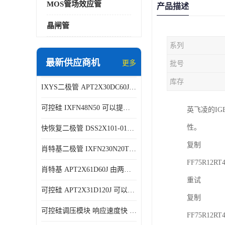
MOS管场效应管
产品描述
晶闸管
系列
最新供应商机
更多
批号
库存
IXYS二极管 APT2X30DC60J 结构简单
可控硅 IXFN48N50 可以提供稳定的电压输出
英飞凌的I
性。
快恢复二极管 DSS2X101-015A 具有较高的可靠性
复制
肖特基二极管 IXFN230N20T 可以提供稳定的电压输出
FF75R12RT
肖特基 APT2X61D60J 由两个半导体材料组成
重试
可控硅 APT2X31D120J 可以提供稳定的电压输出
复制
可控硅调压模块 响应速度快 可控性强
FF75R1