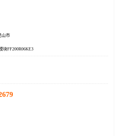
昆山市
块FF200R06KE3
2679