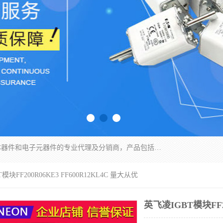
苏州沛易电子科技有限公司是一家从事电力半导体器件和电子元器件的专业代理及分销商，产品包括：IGBT模块、IPM模块、PIM模块、二极管、三极管、可控硅、整流桥、IGBT单管、IGBT电路驱动板、GTR达林顿模块、快恢复二极管、肖特基二极管、熔断器、IC集成电路、快速熔断器等。
模块FF200R06KE3 FF600R12KL4C 量大从优
英飞凌IGBT模块FF20