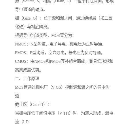
源（Source, S）和漏（Drain, D）：位于衬底两侧，形成
导电通道的端点。
栅（Gate, G）：位于源和漏之间，通过绝缘层（如二氧
化硅）与衬底隔离。
根据导电沟道类型，MOS管分为：
NMOS：N型沟道，电子导电，栅电压为正时导通。
PMOS：P型沟道，空穴导电，栅电压为负时导通。
CMOS：由NMOS和PMOS互补组合而成，兼具低功耗和
高集成度优势。
二、工作原理
MOS管通过栅电压（V GS）控制源和漏之间的导电沟
道：
截止区（Cut-off）：
当栅电压低于阈值电压（V TH）时，沟道未形成，漏电
流（I D