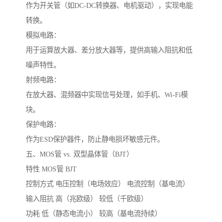
作为开关管（如DC-DC转换器、电机驱动），实现电能
转换。
模拟电路：
用于运算放大器、差分放大器等，提供高输入阻抗和低
噪声特性。
射频电路：
在放大器、混频器中实现信号处理，如手机、Wi-Fi模
块。
保护电路：
作为ESD保护器件，防止静电损坏敏感元件。
五、MOS管 vs. 双型晶体管（BJT）
特性 MOS管 BJT
控制方式 电压控制（电场效应） 电流控制（基电流）
输入阻抗 高（兆欧级） 较低（千欧级）
功耗 低（静态电流小） 较高（基电流持续）