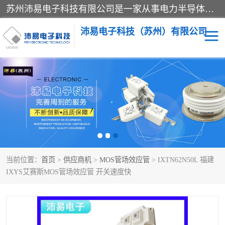
苏州沛易电子科技有限公司是一家从事电力半导体器件和电子元器件的专业代理及分销商，产品包括：IGBT模块、IPM模块、PIM模块、二极管、三极管、可控硅、整流桥、IGBT单管、IGBT电路驱动板、GTR达林顿模块、快恢复二极管、肖特基二极管、熔断器、IC集成电路、快速熔断器等。
沛易电子科技（苏州）有限公司
西门康
英飞凌
快恢复二极管
英飞凌IGBT模块
英飞凌可控硅模块
IXYS艾赛斯可控硅
当前位置：
首页
>
供应商机
>
MOS管场效应管
> IXTN62N50L 福建
SEMIKRON西门康IGBT
SEMIKRON西门康可控硅
IXYS艾赛斯MOS管场效应管 开关速度快
模块
模块
SEMIKRON西门康二极管
BUSSMANN巴斯曼熔断
器
MOS管场效应管
晶闸管