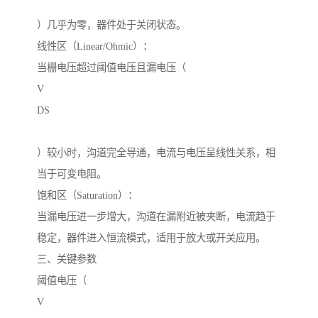
）几乎为零，器件处于关闭状态。
线性区（Linear/Ohmic）：
当栅电压超过阈值电压且漏电压（
V
DS
）较小时，沟道完全导通，电流与电压呈线性关系，相
当于可变电阻。
饱和区（Saturation）：
当漏电压进一步增大，沟道在漏附近被夹断，电流趋于
稳定，器件进入恒流模式，适用于放大或开关应用。
三、关键参数
阈值电压（
V