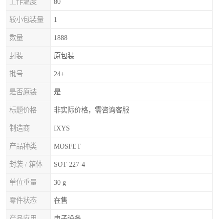
工作温度
80
较小包装量
1
数量
1888
封装
原包装
批号
24+
是否原装
是
标题价格
非实际价格，需咨询客服
制造商
IXYS
产品种类
MOSFET
封装 / 箱体
SOT-227-4
单位重量
30 g
零件状态
在售
产品应用
电子设备