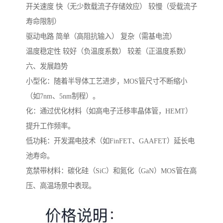
开关速度 快（无少数载流子存储效应） 较慢（受载流子
寿命限制）
驱动电路 简单（高阻抗输入） 复杂（需基电流）
温度稳定性 较好（负温度系数） 较差（正温度系数）
六、发展趋势
小型化：随着半导体工艺进步，MOS管尺寸不断缩小
（如7nm、5nm制程）。
化：通过优化材料（如高电子迁移率晶体管，HEMT）
提升工作频率。
低功耗：开发漏电技术（如FinFET、GAAFET）延长电
池寿命。
宽禁带材料：碳化硅（SiC）和氮化（GaN）MOS管在高
压、高温场景中表现。