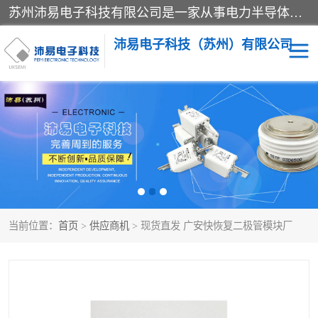
苏州沛易电子科技有限公司是一家从事电力半导体器件和电子元器件的专业代理及分销商，产品包括：IGBT模块、IPM模块、PIM模块、二极管、三极管、可控硅、整流桥、IGBT单管、IGBT电路驱动板、GTR达林顿模块、快恢复二极管、肖特基二极管、熔断器、IC集成电路、快速熔断器等。
沛易电子科技（苏州）有限公司
西门康
英飞凌
快恢复二极管
英飞凌IGBT模块
英飞凌可控硅模块
IXYS艾赛斯可控硅
当前位置：
首页
>
供应商机
> 现货直发 广安快恢复二极管模块厂
SEMIKRON西门康IGBT
SEMIKRON西门康可控硅
模块
模块
SEMIKRON西门康二极管
BUSSMANN巴斯曼熔断
器
MOS管场效应管
晶闸管