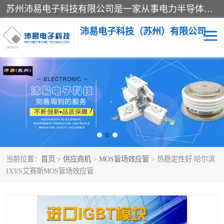
苏州沛易电子科技有限公司是一家从事电力半导体器件和电子元器件的专业代理及分销商，产品包括：IGBT模块、IPM模块、PIM模块、二极管、三极管、可控硅、整流桥、IGBT单管、IGBT电路驱动板、GTR达林顿模块、快恢复二极管、肖特基二极管、熔断器、IC集成电路、快速熔断器等。
沛易电子科技（苏州）有限公司
西门康
英飞凌
快恢复二极管
英飞凌IGBT模块
英飞凌可控硅模块
IXYS艾赛斯可控硅
当前位置：
首页
>
供应商机
>
MOS管场效应管
> 热稳定性好 哈尔滨
SEMIKRON西门康IGBT
SEMIKRON西门康可控硅
IXYS艾赛斯MOS管场效应管
模块
模块
SEMIKRON西门康二极管
BUSSMANN巴斯曼熔断
器
MOS管场效应管
晶闸管