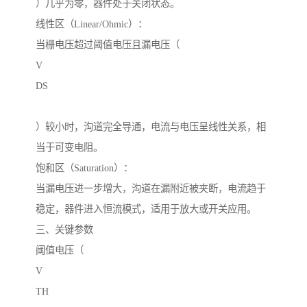
）几乎为零，器件处于关闭状态。
线性区（Linear/Ohmic）：
当栅电压超过阈值电压且漏电压（
V
DS
）较小时，沟道完全导通，电流与电压呈线性关系，相
当于可变电阻。
饱和区（Saturation）：
当漏电压进一步增大，沟道在漏附近被夹断，电流趋于
稳定，器件进入恒流模式，适用于放大或开关应用。
三、关键参数
阈值电压（
V
TH