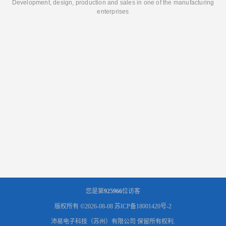
Development, design, production and sales in one of the manufacturing
enterprises
您是第
925966
位访客
版权所有 ©2026-08-08
苏ICP备18001420号-2
沛易电子科技（苏州）有限公司
保留所有权利.