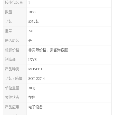
较小包装量
1
数量
1888
封装
原包装
批号
24+
是否原装
是
标题价格
非实际价格，需咨询客服
制造商
IXYS
产品种类
MOSFET
封装 / 箱体
SOT-227-4
单位重量
30 g
零件状态
在售
产品应用
电子设备