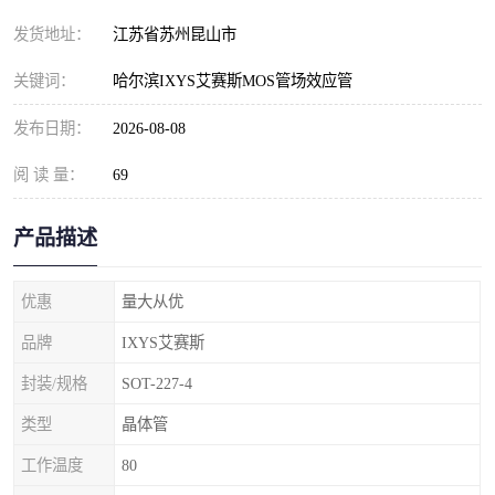
发货地址：
江苏省苏州昆山市
关键词：
哈尔滨IXYS艾赛斯MOS管场效应管
发布日期：
2026-08-08
阅 读 量：
69
产品描述
优惠
量大从优
品牌
IXYS艾赛斯
封装/规格
SOT-227-4
类型
晶体管
工作温度
80