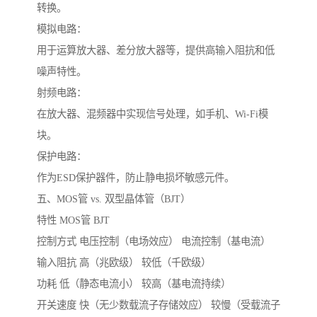
转换。
模拟电路：
用于运算放大器、差分放大器等，提供高输入阻抗和低
噪声特性。
射频电路：
在放大器、混频器中实现信号处理，如手机、Wi-Fi模
块。
保护电路：
作为ESD保护器件，防止静电损坏敏感元件。
五、MOS管 vs. 双型晶体管（BJT）
特性 MOS管 BJT
控制方式 电压控制（电场效应） 电流控制（基电流）
输入阻抗 高（兆欧级） 较低（千欧级）
功耗 低（静态电流小） 较高（基电流持续）
开关速度 快（无少数载流子存储效应） 较慢（受载流子