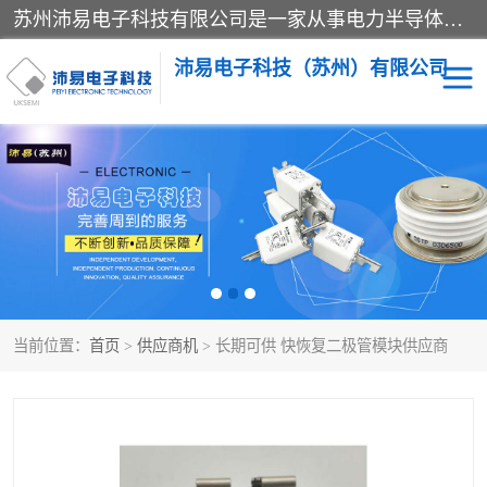
苏州沛易电子科技有限公司是一家从事电力半导体器件和电子元器件的专业代理及分销商，产品包括：IGBT模块、IPM模块、PIM模块、二极管、三极管、可控硅、整流桥、IGBT单管、IGBT电路驱动板、GTR达林顿模块、快恢复二极管、肖特基二极管、熔断器、IC集成电路、快速熔断器等。
沛易电子科技（苏州）有限公司
西门康
英飞凌
快恢复二极管
英飞凌IGBT模块
英飞凌可控硅模块
IXYS艾赛斯可控硅
当前位置：
首页
>
供应商机
> 长期可供 快恢复二极管模块供应商
SEMIKRON西门康IGBT
SEMIKRON西门康可控硅
模块
模块
SEMIKRON西门康二极管
BUSSMANN巴斯曼熔断
器
MOS管场效应管
晶闸管