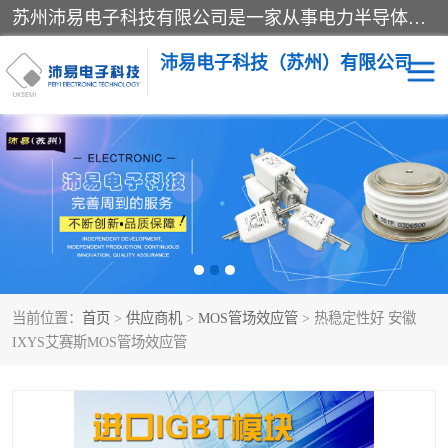
苏州沛易电子科技有限公司是一家从事电力半导体器件和电子元器件的专业代理及分销商，产品包括：IGBT模块、IPM模块、PIM模块、二极管、三极管、可控硅、整流桥、IGBT单管、IGBT电路驱动板、GTR达林顿模块、快恢复二极管、肖特基二极管、熔断器、IC集成电路、快速熔断器等。
沛易电子科技（苏州）有限公司
西门康
英飞凌
快恢复二极管
英飞凌IGBT模块
英飞凌可控硅模块
IXYS艾赛斯可控硅
当前位置：
首页
>
供应商机
>
MOS管场效应管
> 热稳定性好 安徽
SEMIKRON西门康IGBT
SEMIKRON西门康可控硅
IXYS艾赛斯MOS管场效应管
模块
模块
SEMIKRON西门康二极管
BUSSMANN巴斯曼熔断
器
MOS管场效应管
晶闸管