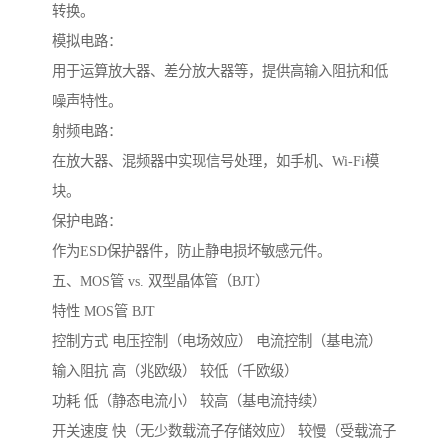
转换。
模拟电路：
用于运算放大器、差分放大器等，提供高输入阻抗和低
噪声特性。
射频电路：
在放大器、混频器中实现信号处理，如手机、Wi-Fi模
块。
保护电路：
作为ESD保护器件，防止静电损坏敏感元件。
五、MOS管 vs. 双型晶体管（BJT）
特性 MOS管 BJT
控制方式 电压控制（电场效应） 电流控制（基电流）
输入阻抗 高（兆欧级） 较低（千欧级）
功耗 低（静态电流小） 较高（基电流持续）
开关速度 快（无少数载流子存储效应） 较慢（受载流子