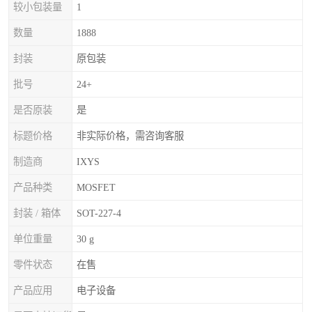
较小包装量
1
数量
1888
封装
原包装
批号
24+
是否原装
是
标题价格
非实际价格，需咨询客服
制造商
IXYS
产品种类
MOSFET
封装 / 箱体
SOT-227-4
单位重量
30 g
零件状态
在售
产品应用
电子设备