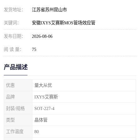
发货地址：
江苏省苏州昆山市
关键词：
安徽IXYS艾赛斯MOS管场效应管
发布日期：
2026-08-06
阅 读 量：
75
产品描述
优惠
量大从优
品牌
IXYS艾赛斯
封装/规格
SOT-227-4
类型
晶体管
工作温度
80