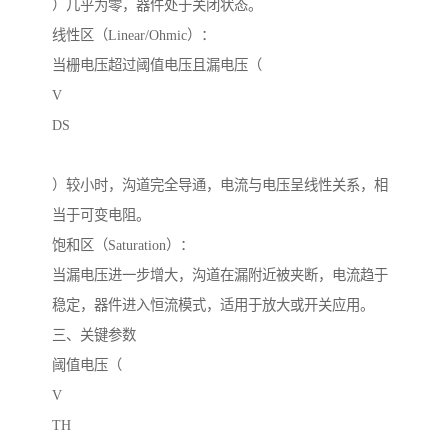
）几乎为零，器件处于关闭状态。
线性区（Linear/Ohmic）：
当栅电压超过阈值电压且漏电压（
V
DS
）较小时，沟道完全导通，电流与电压呈线性关系，相
当于可变电阻。
饱和区（Saturation）：
当漏电压进一步增大，沟道在漏附近被夹断，电流趋于
稳定，器件进入恒流模式，适用于放大或开关应用。
三、关键参数
阈值电压（
V
TH