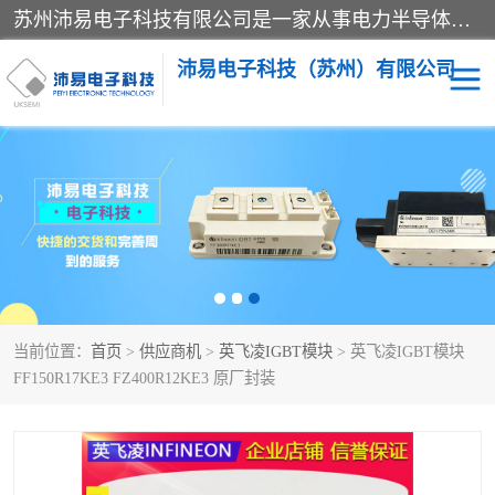
苏州沛易电子科技有限公司是一家从事电力半导体器件和电子元器件的专业代理及分销商，产品包括：IGBT模块、IPM模块、PIM模块、二极管、三极管、可控硅、整流桥、IGBT单管、IGBT电路驱动板、GTR达林顿模块、快恢复二极管、肖特基二极管、熔断器、IC集成电路、快速熔断器等。
沛易电子科技（苏州）有限公司
西门康
英飞凌
快恢复二极管
英飞凌IGBT模块
英飞凌可控硅模块
IXYS艾赛斯可控硅
当前位置：
首页
>
供应商机
>
英飞凌IGBT模块
> 英飞凌IGBT模块
SEMIKRON西门康IGBT
SEMIKRON西门康可控硅
FF150R17KE3 FZ400R12KE3 原厂封装
模块
模块
SEMIKRON西门康二极管
BUSSMANN巴斯曼熔断
器
MOS管场效应管
晶闸管