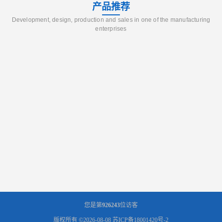
产品推荐
Development, design, production and sales in one of the manufacturing
enterprises
您是第
926243
位访客
版权所有 ©2026-08-08
苏ICP备18001420号-2