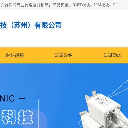
苏州沛易电子科技有限公司是一家从事电力半导体器件和电子元器件的专业代理及分销商，产品包括：IGBT模块、IPM模块、PIM模块、二极管、三极管、可控硅、整流桥、IGBT单管、IGBT电路驱动板、GTR达林顿模块、快恢复二极管、肖特基二极管、熔断器、IC集成电路、快速熔断器等。
技（苏州）有限公司
企业视频
公司介绍
公司动态