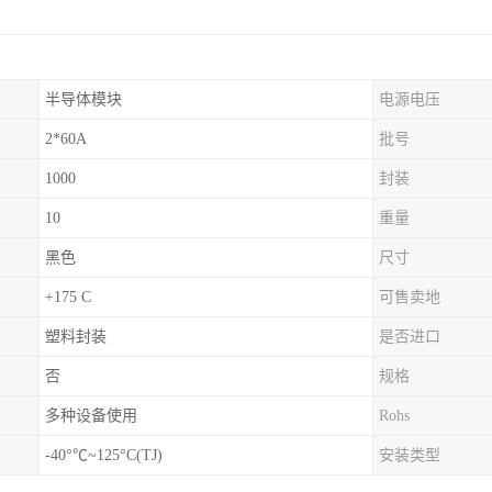
半导体模块
电源电压
2*60A
批号
1000
封装
10
重量
黑色
尺寸
+175 C
可售卖地
塑料封装
是否进口
否
规格
多种设备使用
Rohs
-40°℃~125°C(TJ)
安装类型