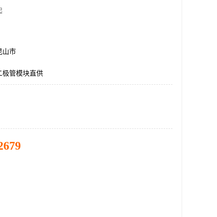
起
昆山市
二极管模块直供
2679