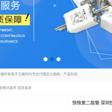
苏州沛易电子科技有限公司是一家从事电力半导体器件和电子元器件的专业代理及分销商，产品包括：IGBT模块、IPM模块、PIM模块、二极管、三极管、可控硅、整流桥、IGBT单管、IGBT电路驱动板、GTR达林顿模块、快恢复二极管、肖特基二极管、熔断器、IC集成电路、快速熔断器等。
管模块直供 现货直发
快恢复二极管 深圳