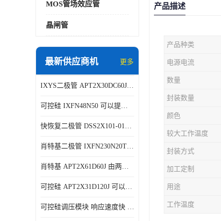
MOS管场效应管
产品描述
晶闸管
产品种类
最新供应商机
更多
电源电流
数量
IXYS二极管 APT2X30DC60J 结构简单
封装数量
可控硅 IXFN48N50 可以提供稳定的电压输出
颜色
快恢复二极管 DSS2X101-015A 具有较高的可靠性
较大工作温度
肖特基二极管 IXFN230N20T 可以提供稳定的电压输出
封装方式
肖特基 APT2X61D60J 由两个半导体材料组成
加工定制
可控硅 APT2X31D120J 可以提供稳定的电压输出
用途
工作温度
可控硅调压模块 响应速度快 可控性强