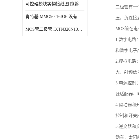
可控硅模块实物接线图 能够减少能量损耗 响应速度快
二极管有一
肖特基 MMO90-16IO6 没有机械移动部件
压，负连接
MOS管在
MOS管二极管 IXTN320N10T 由两个半导体材料组成
1.数字电
和数字电子
2.模拟电
大、射频信
3.电源控
源适配器、
4.驱动器
控制和开关
5.逆变器
动车、太阳