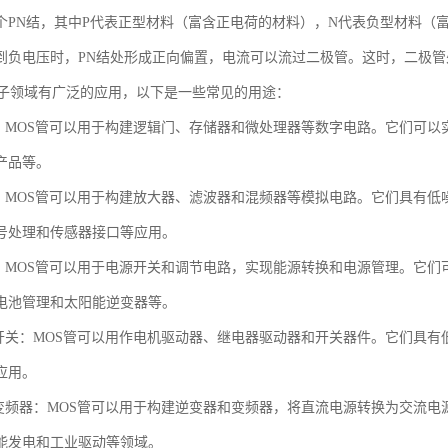
个PN结，其中P代表正型材料（富含正电荷的材料），N代表负型材料（
到负电压时，PN结处形成正向偏置，电流可以流过二极管。这时，二极管
电子领域有广泛的应用，以下是一些常见的用途：
路：MOS管可以用于构建逻辑门、存储器和微处理器等数字电路。它们可
产品等。
路：MOS管可以用于构建放大器、滤波器和混频器等模拟电路。它们具有
号处理和传感器接口等应用。
制：MOS管可以用于电源开关和调节电路，实现能源转换和电源管理。它
电池管理和太阳能逆变器等。
和开关：MOS管可以用作电机驱动器、继电器驱动器和开关器件。它们具
应用。
和变频器：MOS管可以用于构建逆变器和变频器，将直流电源转换为交流
能发电和工业驱动等领域。