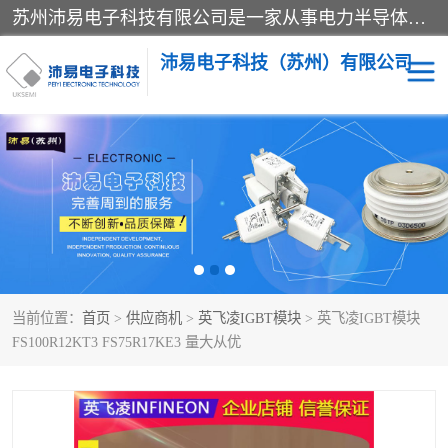
苏州沛易电子科技有限公司是一家从事电力半导体器件和电子元器件的专业代理及分销商，产品包括：IGBT模块、IPM模块、PIM模块、二极管、三极管、可控硅、整流桥、IGBT单管、IGBT电路驱动板、GTR达林顿模块、快恢复二极管、肖特基二极管、熔断器、IC集成电路、快速熔断器等。
沛易电子科技（苏州）有限公司
西门康
英飞凌
快恢复二极管
英飞凌IGBT模块
英飞凌可控硅模块
IXYS艾赛斯可控硅
当前位置：
首页
>
供应商机
>
英飞凌IGBT模块
> 英飞凌IGBT模块
SEMIKRON西门康IGBT
SEMIKRON西门康可控硅
FS100R12KT3 FS75R17KE3 量大从优
模块
模块
SEMIKRON西门康二极管
BUSSMANN巴斯曼熔断
器
MOS管场效应管
晶闸管