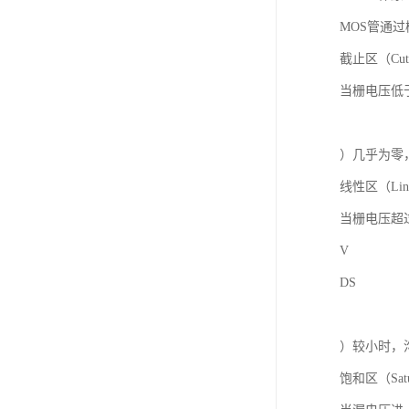
MOS管通
截止区（Cut
当栅电压低于
）几乎为零
线性区（Line
当栅电压超
V
DS
）较小时，
饱和区（Satu