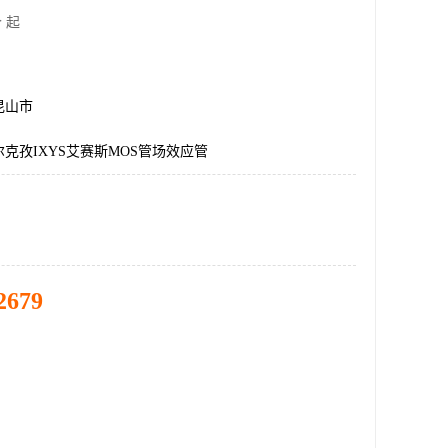
 起
昆山市
克孜IXYS艾赛斯MOS管场效应管
2679