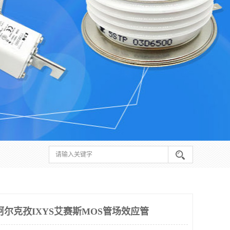
柯尔克孜IXYS艾赛斯MOS管场效应管