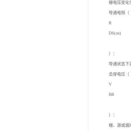
栅电压变化
导通电阻（
R
DS(on)
）：
导通状态下
击穿电压（
V
BR
）：
栅、源或漏