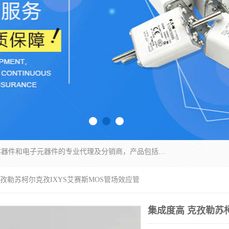
苏州沛易电子科技有限公司是一家从事电力半导体器件和电子元器件的专业代理及分销商，产品包括：IGBT模块、IPM模块、PIM模块、二极管、三极管、可控硅、整流桥、IGBT单管、IGBT电路驱动板、GTR达林顿模块、快恢复二极管、肖特基二极管、熔断器、IC集成电路、快速熔断器等。
克孜勒苏柯尔克孜IXYS艾赛斯MOS管场效应管
集成度高 克孜勒苏