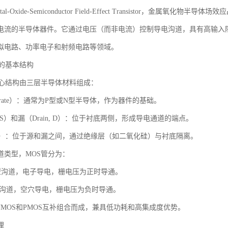
al-Oxide-Semiconductor Field-Effect Transistor，金
电流的半导体器件。它通过电压（而非电流）控制导电沟道，具有高输入
拟电路、功率电子和射频电路等领域。
管的基本结构
核心结构由三层半导体材料组成：
strate）：通常为P型或N型半导体，作为器件的基础。
e, S）和漏（Drain, D）：位于衬底两侧，形成导电通道的端点。
, G）：位于源和漏之间，通过绝缘层（如二氧化硅）与衬底隔离。
道类型，MOS管分为：
N型沟道，电子导电，栅电压为正时导通。
P型沟道，空穴导电，栅电压为负时导通。
NMOS和PMOS互补组合而成，兼具低功耗和高集成度优势。
理