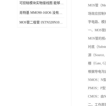
可控硅模块实物接线图 能够减少能量损耗 响应速度快
MOS管（Met
肖特基 MMO90-16IO6 没有机械移动部件
场效应控制
字电路、模
MOS管二极管 IXTN320N10T 由两个半导体材料组成
一、MOS
MOS管的
衬底（Sub
源（Sourc
栅（Gate
根据导电沟
NMOS：
PMOS：
CMOS：由
二、工作原