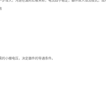
一步增大，沟道在漏附近被夹断，电流趋于稳定，器件进入恒流模式，适
数
需的小栅电压，决定器件的导通条件。