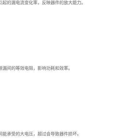
引起的漏电流变化率，反映器件的放大能力。
源漏间的等效电阻，影响功耗和效率。
间能承受的大电压，超过会导致器件损坏。