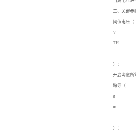
当漏电压进
三、关键参
阈值电压（
V
TH
）：
开启沟道所
跨导（
g
m
）：