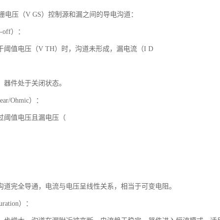
过栅电压（V GS）控制源和漏之间的导电沟道：
-off）：
阈值电压（V TH）时，沟道未形成，漏电流（I D
，器件处于关闭状态。
ar/Ohmic）：
过阈值电压且漏电压（
沟道完全导通，电流与电压呈线性关系，相当于可变电阻。
ration）：