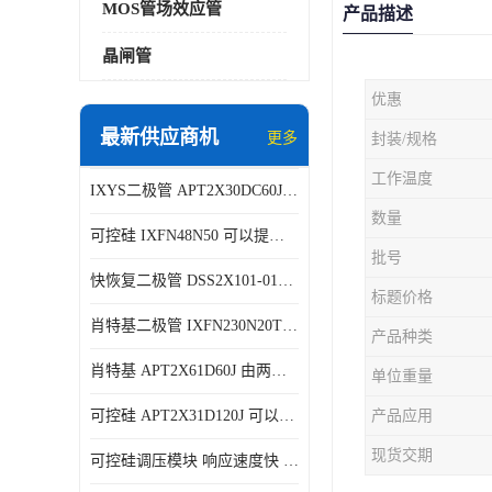
MOS管场效应管
产品描述
晶闸管
优惠
最新供应商机
更多
封装/规格
工作温度
IXYS二极管 APT2X30DC60J 结构简单
数量
可控硅 IXFN48N50 可以提供稳定的电压输出
批号
快恢复二极管 DSS2X101-015A 具有较高的可靠性
标题价格
肖特基二极管 IXFN230N20T 可以提供稳定的电压输出
产品种类
肖特基 APT2X61D60J 由两个半导体材料组成
单位重量
可控硅 APT2X31D120J 可以提供稳定的电压输出
产品应用
现货交期
可控硅调压模块 响应速度快 可控性强