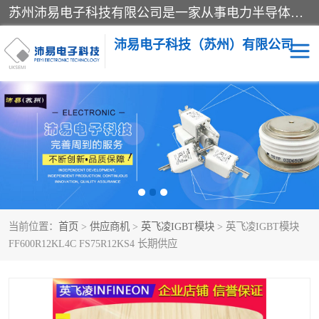
苏州沛易电子科技有限公司是一家从事电力半导体器件和电子元器件的专业代理及分销商，产品包括：IGBT模块、IPM模块、PIM模块、二极管、三极管、可控硅、整流桥、IGBT单管、IGBT电路驱动板、GTR达林顿模块、快恢复二极管、肖特基二极管、熔断器、IC集成电路、快速熔断器等。
沛易电子科技（苏州）有限公司
西门康
英飞凌
快恢复二极管
英飞凌IGBT模块
英飞凌可控硅模块
IXYS艾赛斯可控硅
当前位置：
首页
>
供应商机
>
英飞凌IGBT模块
> 英飞凌IGBT模块
SEMIKRON西门康IGBT
SEMIKRON西门康可控硅
FF600R12KL4C FS75R12KS4 长期供应
模块
模块
SEMIKRON西门康二极管
BUSSMANN巴斯曼熔断
器
MOS管场效应管
晶闸管