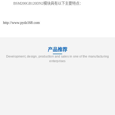
BSM200GB120DN2模块具有以下主要特点：
http://www.pydz168.com
产品推荐
Development, design, production and sales in one of the manufacturing
enterprises