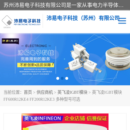
苏州沛易电子科技有限公司是一家从事电力半导体器件和电子元器件的专业代理及分销商，产品包括：IGBT模块、IPM模块、PIM模块、二极管、三极管、可控硅、整流桥、IGBT单管、IGBT电路驱动板、GTR达林顿模块、快恢复二极管、肖特基二极管、熔断器、IC集成电路、快速熔断器等。
沛易电子科技（苏州）有限公司
西门康
英飞凌
快恢复二极管
英飞凌IGBT模块
英飞凌可控硅模块
IXYS艾赛斯可控硅
当前位置：
首页
>
供应商机
>
英飞凌IGBT模块
> 英飞凌IGBT模块
SEMIKRON西门康IGBT
SEMIKRON西门康可控硅
FF600R12KE4 FF200R12KE3 多种型号可选
模块
模块
SEMIKRON西门康二极管
BUSSMANN巴斯曼熔断
器
MOS管场效应管
晶闸管