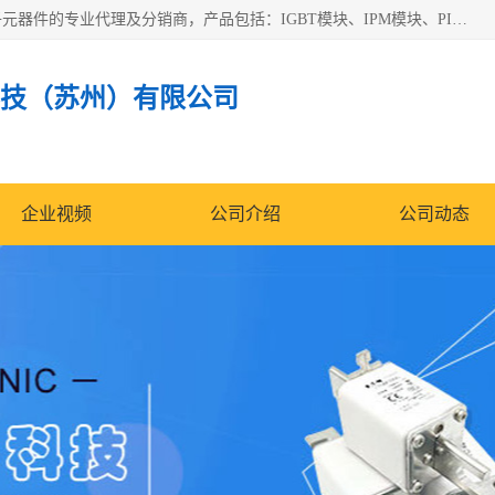
苏州沛易电子科技有限公司是一家从事电力半导体器件和电子元器件的专业代理及分销商，产品包括：IGBT模块、IPM模块、PIM模块、二极管、三极管、可控硅、整流桥、IGBT单管、IGBT电路驱动板、GTR达林顿模块、快恢复二极管、肖特基二极管、熔断器、IC集成电路、快速熔断器等。
技（苏州）有限公司
企业视频
公司介绍
公司动态