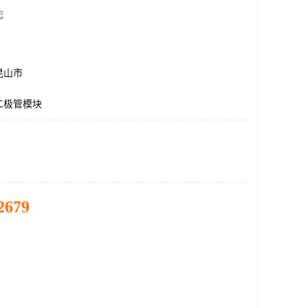
起
昆山市
二极管模块
2679