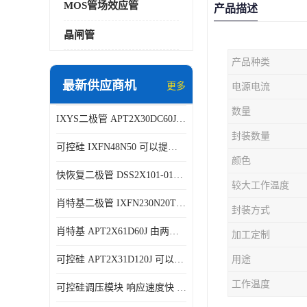
MOS管场效应管
产品描述
晶闸管
产品种类
最新供应商机
更多
电源电流
数量
IXYS二极管 APT2X30DC60J 结构简单
封装数量
可控硅 IXFN48N50 可以提供稳定的电压输出
颜色
快恢复二极管 DSS2X101-015A 具有较高的可靠性
较大工作温度
肖特基二极管 IXFN230N20T 可以提供稳定的电压输出
封装方式
肖特基 APT2X61D60J 由两个半导体材料组成
加工定制
可控硅 APT2X31D120J 可以提供稳定的电压输出
用途
工作温度
可控硅调压模块 响应速度快 可控性强