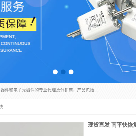
苏州沛易电子科技有限公司是一家从事电力半导体器件和电子元器件的专业代理及分销商，产品包括：IGBT模块、IPM模块、PIM模块、二极管、三极管、可控硅、整流桥、IGBT单管、IGBT电路驱动板、GTR达林顿模块、快恢复二极管、肖特基二极管、熔断器、IC集成电路、快速熔断器等。
块
现货直发 南平快恢