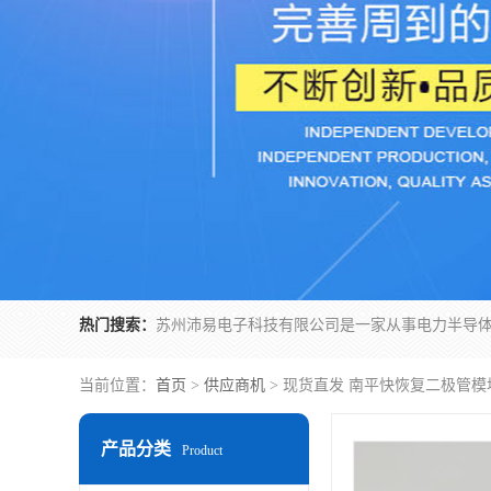
热门搜索：
当前位置：
首页
>
供应商机
> 现货直发 南平快恢复二极管模
产品分类
Product