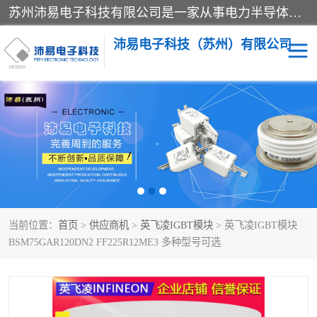
苏州沛易电子科技有限公司是一家从事电力半导体器件和电子元器件的专业代理及分销商，产品包括：IGBT模块、IPM模块、PIM模块、二极管、三极管、可控硅、整流桥、IGBT单管、IGBT电路驱动板、GTR达林顿模块、快恢复二极管、肖特基二极管、熔断器、IC集成电路、快速熔断器等。
沛易电子科技（苏州）有限公司
西门康
英飞凌
快恢复二极管
英飞凌IGBT模块
英飞凌可控硅模块
IXYS艾赛斯可控硅
当前位置：
首页
>
供应商机
>
英飞凌IGBT模块
> 英飞凌IGBT模块
SEMIKRON西门康IGBT
SEMIKRON西门康可控硅
BSM75GAR120DN2 FF225R12ME3 多种型号可选
模块
模块
SEMIKRON西门康二极管
BUSSMANN巴斯曼熔断
器
MOS管场效应管
晶闸管