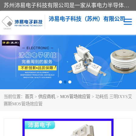
苏州沛易电子科技有限公司是一家从事电力半导体器件和电子元器件的专业代理及分销商，产品包括：IGBT模块、IPM模块、PIM模块、二极管、三极管、可控硅、整流桥、IGBT单管、IGBT电路驱动板、GTR达林顿模块、快恢复二极管、肖特基二极管、熔断器、IC集成电路、快速熔断器等。
沛易电子科技（苏州）有限公司
西门康
英飞凌
快恢复二极管
英飞凌IGBT模块
英飞凌可控硅模块
IXYS艾赛斯可控硅
当前位置：
首页
>
供应商机
>
MOS管场效应管
> 功耗低 三明IXYS艾
SEMIKRON西门康IGBT
SEMIKRON西门康可控硅
赛斯MOS管场效应管
模块
模块
SEMIKRON西门康二极管
BUSSMANN巴斯曼熔断
器
MOS管场效应管
晶闸管