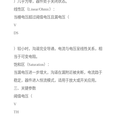
）几乎为零，器件处于关闭状态。
线性区（Linear/Ohmic）：
当栅电压超过阈值电压且漏电压（
V
DS
）较小时，沟道完全导通，电流与电压呈线性关系，相
当于可变电阻。
饱和区（Saturation）：
当漏电压进一步增大，沟道在漏附近被夹断，电流趋于
稳定，器件进入恒流模式，适用于放大或开关应用。
三、关键参数
阈值电压（
V
TH