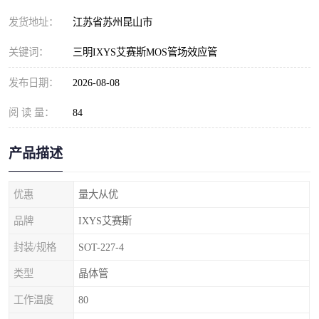
发货地址：
江苏省苏州昆山市
关键词：
三明IXYS艾赛斯MOS管场效应管
发布日期：
2026-08-08
阅 读 量：
84
产品描述
优惠
量大从优
品牌
IXYS艾赛斯
封装/规格
SOT-227-4
类型
晶体管
工作温度
80