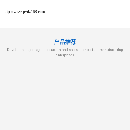
http://www.pydz168.com
产品推荐
Development, design, production and sales in one of the manufacturing
enterprises