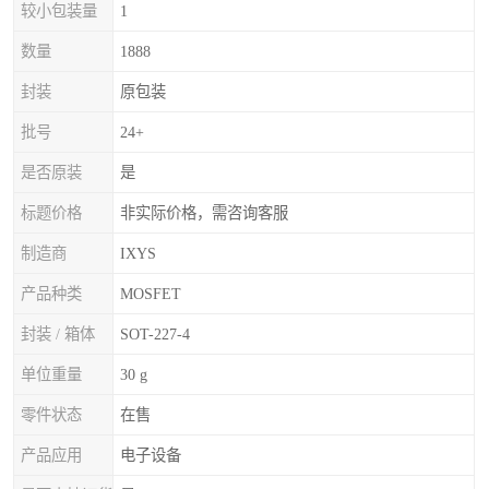
较小包装量
1
数量
1888
封装
原包装
批号
24+
是否原装
是
标题价格
非实际价格，需咨询客服
制造商
IXYS
产品种类
MOSFET
封装 / 箱体
SOT-227-4
单位重量
30 g
零件状态
在售
产品应用
电子设备