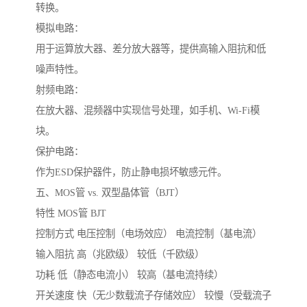
转换。
模拟电路：
用于运算放大器、差分放大器等，提供高输入阻抗和低
噪声特性。
射频电路：
在放大器、混频器中实现信号处理，如手机、Wi-Fi模
块。
保护电路：
作为ESD保护器件，防止静电损坏敏感元件。
五、MOS管 vs. 双型晶体管（BJT）
特性 MOS管 BJT
控制方式 电压控制（电场效应） 电流控制（基电流）
输入阻抗 高（兆欧级） 较低（千欧级）
功耗 低（静态电流小） 较高（基电流持续）
开关速度 快（无少数载流子存储效应） 较慢（受载流子