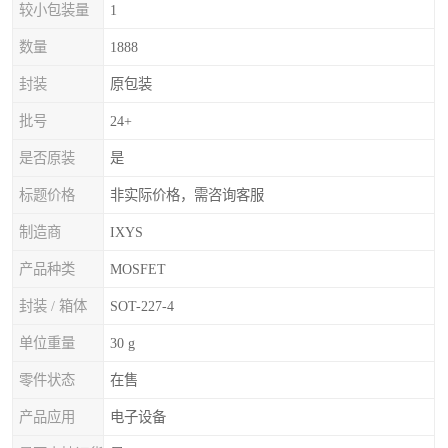
较小包装量
1
数量
1888
封装
原包装
批号
24+
是否原装
是
标题价格
非实际价格，需咨询客服
制造商
IXYS
产品种类
MOSFET
封装 / 箱体
SOT-227-4
单位重量
30 g
零件状态
在售
产品应用
电子设备