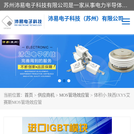
苏州沛易电子科技有限公司是一家从事电力半导体器件和电子元器件的专业代理及分销商，产品包括：IGBT模块、IPM模块、PIM模块、二极管、三极管、可控硅、整流桥、IGBT单管、IGBT电路驱动板、GTR达林顿模块、快恢复二极管、肖特基二极管、熔断器、IC集成电路、快速熔断器等。
沛易电子科技（苏州）有限公司
西门康
英飞凌
快恢复二极管
英飞凌IGBT模块
英飞凌可控硅模块
IXYS艾赛斯可控硅
当前位置：
首页
>
供应商机
>
MOS管场效应管
> 体积小 陕西IXYS艾
SEMIKRON西门康IGBT
SEMIKRON西门康可控硅
赛斯MOS管场效应管
模块
模块
SEMIKRON西门康二极管
BUSSMANN巴斯曼熔断
器
MOS管场效应管
晶闸管