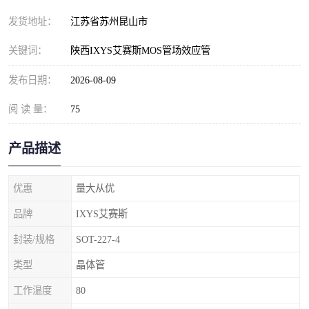
发货地址：
江苏省苏州昆山市
关键词：
陕西IXYS艾赛斯MOS管场效应管
发布日期：
2026-08-09
阅 读 量：
75
产品描述
优惠
量大从优
品牌
IXYS艾赛斯
封装/规格
SOT-227-4
类型
晶体管
工作温度
80