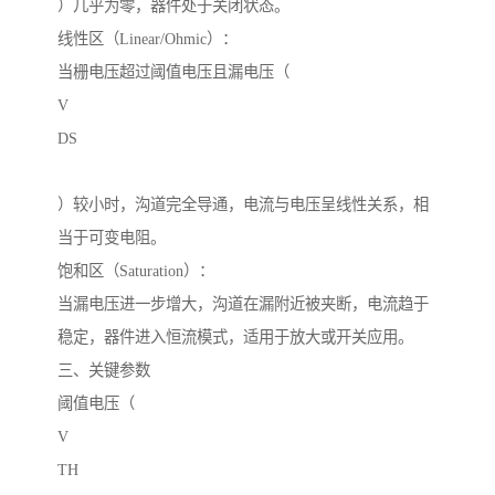
）几乎为零，器件处于关闭状态。
线性区（Linear/Ohmic）：
当栅电压超过阈值电压且漏电压（
V
DS
）较小时，沟道完全导通，电流与电压呈线性关系，相
当于可变电阻。
饱和区（Saturation）：
当漏电压进一步增大，沟道在漏附近被夹断，电流趋于
稳定，器件进入恒流模式，适用于放大或开关应用。
三、关键参数
阈值电压（
V
TH