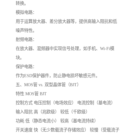
转换。
模拟电路：
用于运算放大器、差分放大器等，提供高输入阻抗和低
噪声特性。
射频电路：
在放大器、混频器中实现信号处理，如手机、Wi-Fi模
块。
保护电路：
作为ESD保护器件，防止静电损坏敏感元件。
五、MOS管 vs. 双型晶体管（BJT）
特性 MOS管 BJT
控制方式 电压控制（电场效应） 电流控制（基电流）
输入阻抗 高（兆欧级） 较低（千欧级）
功耗 低（静态电流小） 较高（基电流持续）
开关速度 快（无少数载流子存储效应） 较慢（受载流子