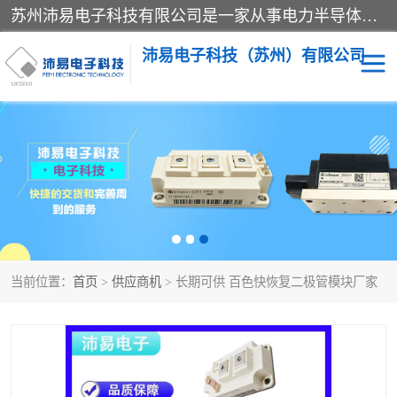
苏州沛易电子科技有限公司是一家从事电力半导体器件和电子元器件的专业代理及分销商，产品包括：IGBT模块、IPM模块、PIM模块、二极管、三极管、可控硅、整流桥、IGBT单管、IGBT电路驱动板、GTR达林顿模块、快恢复二极管、肖特基二极管、熔断器、IC集成电路、快速熔断器等。
沛易电子科技（苏州）有限公司
西门康
英飞凌
快恢复二极管
英飞凌IGBT模块
英飞凌可控硅模块
IXYS艾赛斯可控硅
当前位置：
首页
>
供应商机
> 长期可供 百色快恢复二极管模块厂家
SEMIKRON西门康IGBT
SEMIKRON西门康可控硅
模块
模块
SEMIKRON西门康二极管
BUSSMANN巴斯曼熔断
器
MOS管场效应管
晶闸管