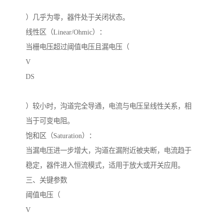
）几乎为零，器件处于关闭状态。
线性区（Linear/Ohmic）：
当栅电压超过阈值电压且漏电压（
V
DS
）较小时，沟道完全导通，电流与电压呈线性关系，相
当于可变电阻。
饱和区（Saturation）：
当漏电压进一步增大，沟道在漏附近被夹断，电流趋于
稳定，器件进入恒流模式，适用于放大或开关应用。
三、关键参数
阈值电压（
V