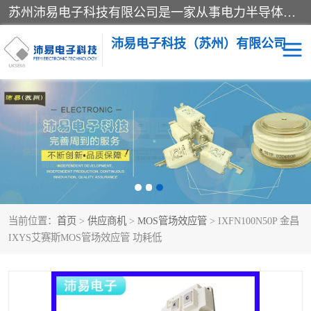
苏州沛易电子科技有限公司是一家从事电力半导体器件和电子元器件的专业代理及分销商，产品包括：IGBT模块、IPM模块、PIM模块、二极管、三极管、可控硅、整流桥、IGBT单管、IGBT电路驱动板、GTR达林顿模块、快恢复二极管、肖特基二极管、熔断器、IC集成电路、快速熔断器等。
沛易电子科技（苏州）有限公司
西门康
英飞凌
快恢复二极管
英飞凌IGBT模块
英飞凌可控硅模块
IXYS艾赛斯可控硅
当前位置：
首页
>
供应商机
>
MOS管场效应管
> IXFN100N50P 金昌
SEMIKRON西门康IGBT
SEMIKRON西门康可控硅
IXYS艾赛斯MOS管场效应管 功耗低
模块
模块
SEMIKRON西门康二极管
BUSSMANN巴斯曼熔断
器
MOS管场效应管
晶闸管