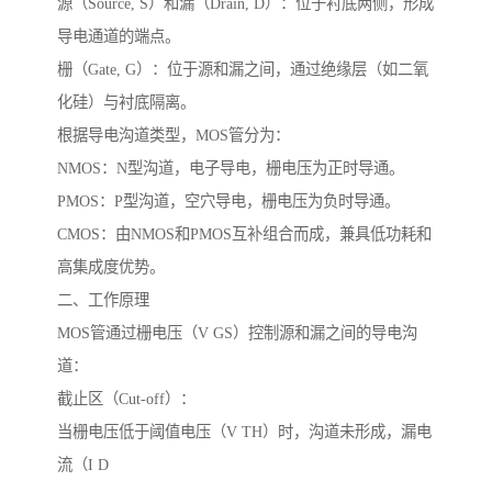
源（Source, S）和漏（Drain, D）：位于衬底两侧，形成
导电通道的端点。
栅（Gate, G）：位于源和漏之间，通过绝缘层（如二氧
化硅）与衬底隔离。
根据导电沟道类型，MOS管分为：
NMOS：N型沟道，电子导电，栅电压为正时导通。
PMOS：P型沟道，空穴导电，栅电压为负时导通。
CMOS：由NMOS和PMOS互补组合而成，兼具低功耗和
高集成度优势。
二、工作原理
MOS管通过栅电压（V GS）控制源和漏之间的导电沟
道：
截止区（Cut-off）：
当栅电压低于阈值电压（V TH）时，沟道未形成，漏电
流（I D