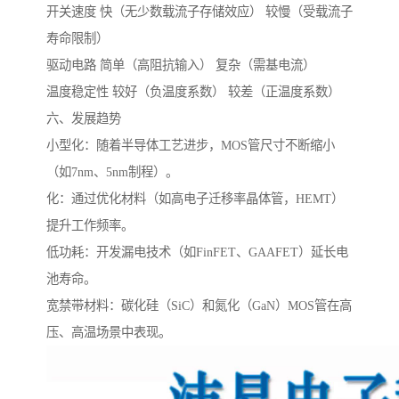
开关速度 快（无少数载流子存储效应） 较慢（受载流子
寿命限制）
驱动电路 简单（高阻抗输入） 复杂（需基电流）
温度稳定性 较好（负温度系数） 较差（正温度系数）
六、发展趋势
小型化：随着半导体工艺进步，MOS管尺寸不断缩小
（如7nm、5nm制程）。
化：通过优化材料（如高电子迁移率晶体管，HEMT）
提升工作频率。
低功耗：开发漏电技术（如FinFET、GAAFET）延长电
池寿命。
宽禁带材料：碳化硅（SiC）和氮化（GaN）MOS管在高
压、高温场景中表现。