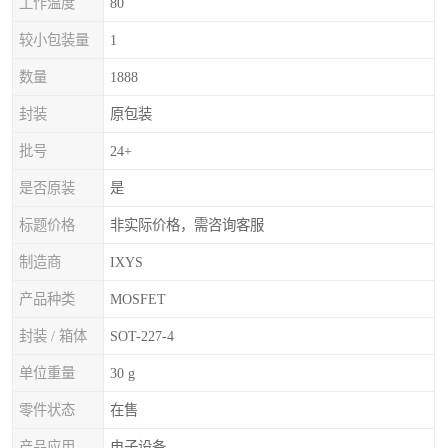
工作温度
80
较小包装量
1
数量
1888
封装
原包装
批号
24+
是否原装
是
标题价格
非实际价格，需咨询客服
制造商
IXYS
产品种类
MOSFET
封装 / 箱体
SOT-227-4
单位重量
30 g
零件状态
在售
产品应用
电子设备