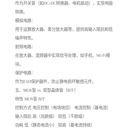
作为开关管（如DC-DC转换器、电机驱动），实现电能
转换。
模拟电路：
用于运算放大器、差分放大器等，提供高输入阻抗和低
噪声特性。
射频电路：
在放大器、混频器中实现信号处理，如手机、Wi-Fi模
块。
保护电路：
作为ESD保护器件，防止静电损坏敏感元件。
五、MOS管 vs. 双型晶体管（BJT）
特性 MOS管 BJT
控制方式 电压控制（电场效应） 电流控制（基电流）
输入阻抗 高（兆欧级） 较低（千欧级）
功耗 低（静态电流小） 较高（基电流持续）