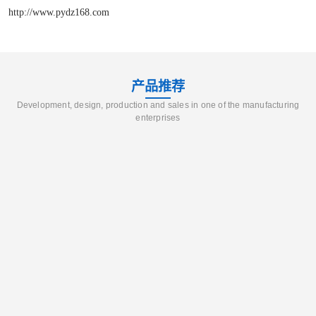
http://www.pydz168.com
产品推荐
Development, design, production and sales in one of the manufacturing
enterprises