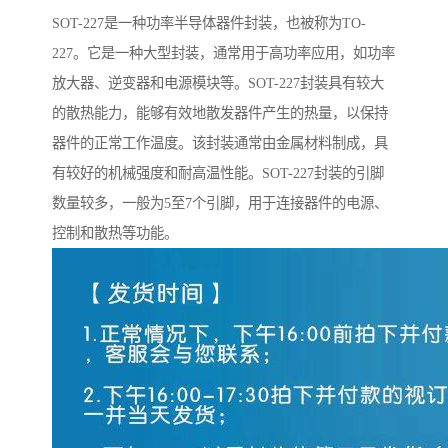
SOT-227是一种功率半导体器件封装，也被称为TO-
227。它是一种大型封装，通常用于高功率应用，如功率
放大器、逆变器和电源模块等。SOT-227封装具有较大
的散热能力，能够有效地散发器件产生的热量，以保持
器件的正常工作温度。该封装通常由金属材料制成，具
有较好的机械强度和耐高温性能。SOT-227封装的引脚
数量较多，一般为5至7个引脚，用于连接器件的电源、
控制和散热等功能。