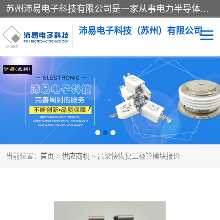
苏州沛易电子科技有限公司是一家从事电力半导体器件和电子元器件的专业代理及分销商，产品包括：IGBT模块、IPM模块、PIM模块、二极管、三极管、可控硅、整流桥、IGBT单管、IGBT电路驱动板、GTR达林顿模块、快恢复二极管、肖特基二极管、熔断器、IC集成电路、快速熔断器等。
沛易电子科技（苏州）有限公司
西门康
英飞凌
快恢复二极管
英飞凌IGBT模块
英飞凌可控硅模块
IXYS艾赛斯可控硅
当前位置：
首页
>
供应商机
> 吕梁快恢复二极管模块报价
SEMIKRON西门康IGBT
SEMIKRON西门康可控硅
模块
模块
SEMIKRON西门康二极管
BUSSMANN巴斯曼熔断
器
MOS管场效应管
晶闸管