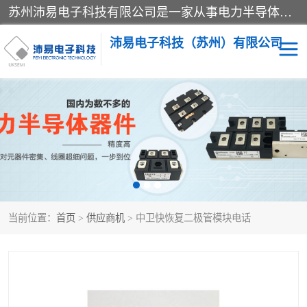
苏州沛易电子科技有限公司是一家从事电力半导体器件和电子元器件的专业代理及分销商，产品包括：IGBT模块、IPM模块、PIM模块、二极管、三极管、可控硅、整流桥、IGBT单管、IGBT电路驱动板、GTR达林顿模块、快恢复二极管、肖特基二极管、熔断器、IC集成电路、快速熔断器等。
沛易电子科技（苏州）有限公司
西门康
英飞凌
快恢复二极管
英飞凌IGBT模块
英飞凌可控硅模块
IXYS艾赛斯可控硅
当前位置：
首页
>
供应商机
> 中卫快恢复二极管模块电话
SEMIKRON西门康IGBT
SEMIKRON西门康可控硅
模块
模块
SEMIKRON西门康二极管
BUSSMANN巴斯曼熔断
器
MOS管场效应管
晶闸管