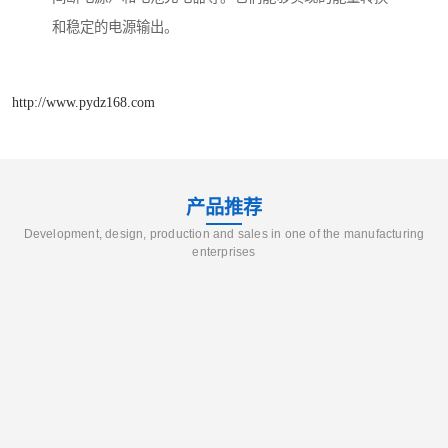
和稳定的电源输出。
http://www.pydz168.com
产品推荐
Development, design, production and sales in one of the manufacturing
enterprises