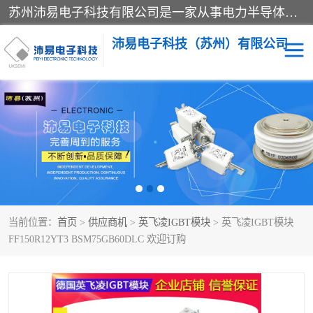
苏州沛易电子科技有限公司是一家从事电力半导体器件和电子元器件的专业代理及分销商，产品包括：IGBT模块、IPM模块、PIM模块、二极管、三极管、可控硅、整流桥、IGBT单管、IGBT电路驱动板、GTR达林顿模块、快恢复二极管、肖特基二极管、熔断器、IC集成电路、快速熔断器等。
沛易电子科技（苏州）有限公司
西门康
英飞凌
快恢复二极管
英飞凌IGBT模块
英飞凌可控硅模块
IXYS艾赛斯可控硅
当前位置：
首页
>
供应商机
>
英飞凌IGBT模块
> 英飞凌IGBT模块
SEMIKRON西门康IGBT
SEMIKRON西门康可控硅
FF150R12YT3 BSM75GB60DLC 欢迎订购
模块
模块
SEMIKRON西门康二极管
BUSSMANN巴斯曼熔断
器
MOS管场效应管
晶闸管