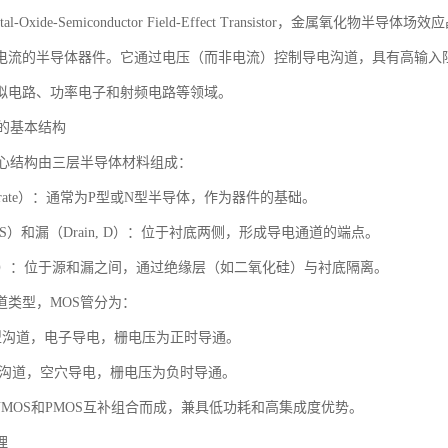
al-Oxide-Semiconductor Field-Effect Transistor，金
电流的半导体器件。它通过电压（而非电流）控制导电沟道，具有高输入
拟电路、功率电子和射频电路等领域。
管的基本结构
核心结构由三层半导体材料组成：
strate）：通常为P型或N型半导体，作为器件的基础。
e, S）和漏（Drain, D）：位于衬底两侧，形成导电通道的端点。
, G）：位于源和漏之间，通过绝缘层（如二氧化硅）与衬底隔离。
道类型，MOS管分为：
N型沟道，电子导电，栅电压为正时导通。
P型沟道，空穴导电，栅电压为负时导通。
NMOS和PMOS互补组合而成，兼具低功耗和高集成度优势。
理