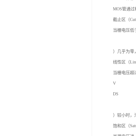
MOS管通
截止区（Cut
当栅电压低于
）几乎为零
线性区（Line
当栅电压超
V
DS
）较小时，
饱和区（Satu