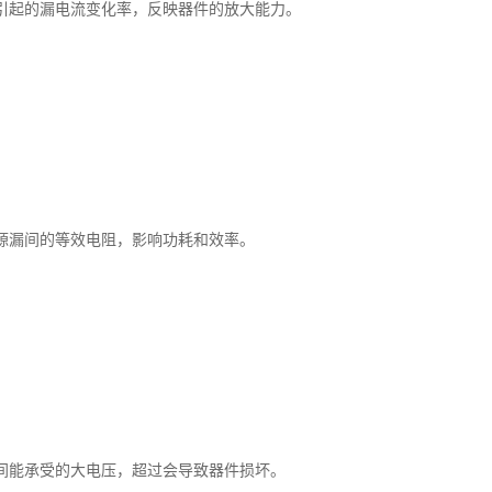
引起的漏电流变化率，反映器件的放大能力。
源漏间的等效电阻，影响功耗和效率。
间能承受的大电压，超过会导致器件损坏。