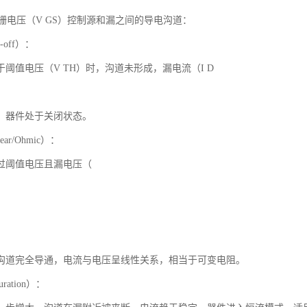
过栅电压（V GS）控制源和漏之间的导电沟道：
-off）：
阈值电压（V TH）时，沟道未形成，漏电流（I D
，器件处于关闭状态。
ar/Ohmic）：
过阈值电压且漏电压（
沟道完全导通，电流与电压呈线性关系，相当于可变电阻。
ration）：