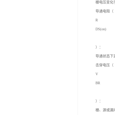
栅电压变化
导通电阻（
R
DS(on)
）：
导通状态下
击穿电压（
V
BR
）：
栅、源或漏