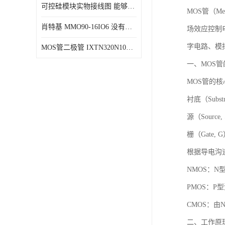
可控硅模块实物接线图 能够减少能量损耗 响应速度快
MOS管（Met
肖特基 MMO90-16IO6 没有机械移动部件
场效应控制
字电路、模
MOS管二极管 IXTN320N10T 由两个半导体材料组成
一、MOS
MOS管的
衬底（Sub
源（Sourc
栅（Gate
根据导电沟
NMOS：
PMOS：
CMOS：由
二、工作原