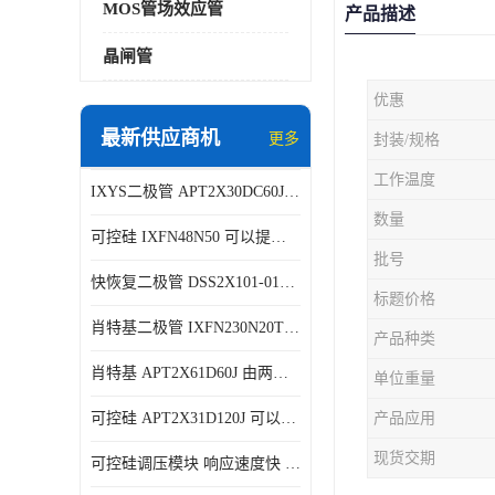
MOS管场效应管
产品描述
晶闸管
优惠
最新供应商机
更多
封装/规格
工作温度
IXYS二极管 APT2X30DC60J 结构简单
数量
可控硅 IXFN48N50 可以提供稳定的电压输出
批号
快恢复二极管 DSS2X101-015A 具有较高的可靠性
标题价格
肖特基二极管 IXFN230N20T 可以提供稳定的电压输出
产品种类
肖特基 APT2X61D60J 由两个半导体材料组成
单位重量
可控硅 APT2X31D120J 可以提供稳定的电压输出
产品应用
现货交期
可控硅调压模块 响应速度快 可控性强