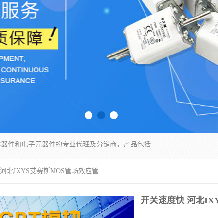
苏州沛易电子科技有限公司是一家从事电力半导体器件和电子元器件的专业代理及分销商，产品包括：IGBT模块、IPM模块、PIM模块、二极管、三极管、可控硅、整流桥、IGBT单管、IGBT电路驱动板、GTR达林顿模块、快恢复二极管、肖特基二极管、熔断器、IC集成电路、快速熔断器等。
 河北IXYS艾赛斯MOS管场效应管
开关速度快 河北IX