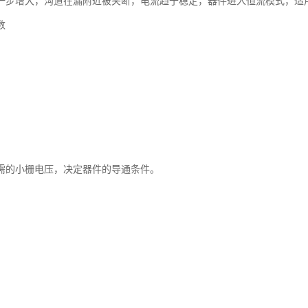
一步增大，沟道在漏附近被夹断，电流趋于稳定，器件进入恒流模式，适
数
需的小栅电压，决定器件的导通条件。