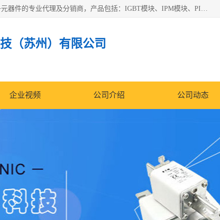
苏州沛易电子科技有限公司是一家从事电力半导体器件和电子元器件的专业代理及分销商，产品包括：IGBT模块、IPM模块、PIM模块、二极管、三极管、可控硅、整流桥、IGBT单管、IGBT电路驱动板、GTR达林顿模块、快恢复二极管、肖特基二极管、熔断器、IC集成电路、快速熔断器等。
技（苏州）有限公司
企业视频
公司介绍
公司动态