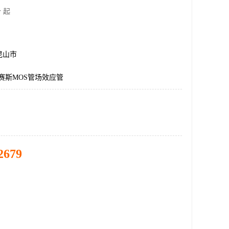
 起
昆山市
艾赛斯MOS管场效应管
2679