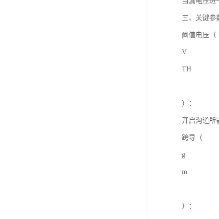
当漏电压进
三、关键参
阈值电压（
V
TH
）：
开启沟道所
跨导（
g
m
）：