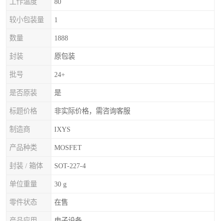
工作温度
80
较小包装量
1
数量
1888
封装
原包装
批号
24+
是否原装
是
标题价格
非实际价格，需咨询客服
制造商
IXYS
产品种类
MOSFET
封装 / 箱体
SOT-227-4
单位重量
30 g
零件状态
在售
产品应用
电子设备