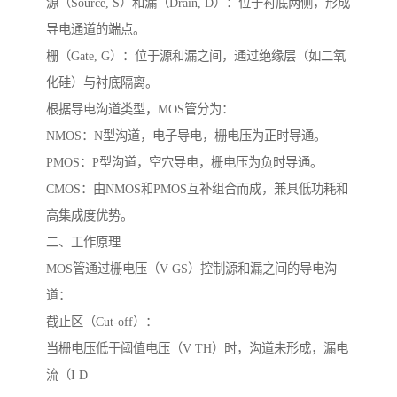
源（Source, S）和漏（Drain, D）：位于衬底两侧，形成
导电通道的端点。
栅（Gate, G）：位于源和漏之间，通过绝缘层（如二氧
化硅）与衬底隔离。
根据导电沟道类型，MOS管分为：
NMOS：N型沟道，电子导电，栅电压为正时导通。
PMOS：P型沟道，空穴导电，栅电压为负时导通。
CMOS：由NMOS和PMOS互补组合而成，兼具低功耗和
高集成度优势。
二、工作原理
MOS管通过栅电压（V GS）控制源和漏之间的导电沟
道：
截止区（Cut-off）：
当栅电压低于阈值电压（V TH）时，沟道未形成，漏电
流（I D