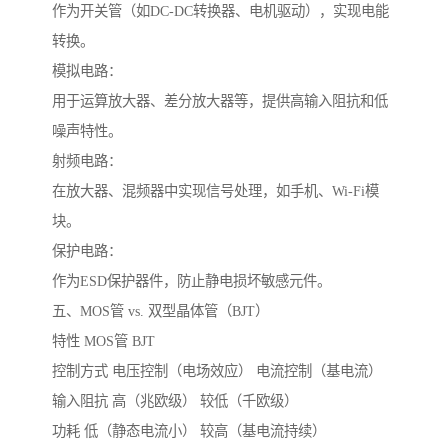
作为开关管（如DC-DC转换器、电机驱动），实现电能
转换。
模拟电路：
用于运算放大器、差分放大器等，提供高输入阻抗和低
噪声特性。
射频电路：
在放大器、混频器中实现信号处理，如手机、Wi-Fi模
块。
保护电路：
作为ESD保护器件，防止静电损坏敏感元件。
五、MOS管 vs. 双型晶体管（BJT）
特性 MOS管 BJT
控制方式 电压控制（电场效应） 电流控制（基电流）
输入阻抗 高（兆欧级） 较低（千欧级）
功耗 低（静态电流小） 较高（基电流持续）