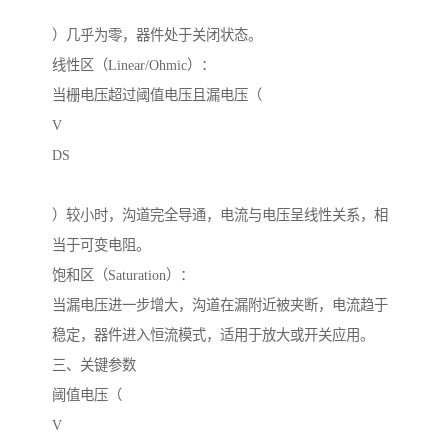
）几乎为零，器件处于关闭状态。
线性区（Linear/Ohmic）：
当栅电压超过阈值电压且漏电压（
V
DS
）较小时，沟道完全导通，电流与电压呈线性关系，相
当于可变电阻。
饱和区（Saturation）：
当漏电压进一步增大，沟道在漏附近被夹断，电流趋于
稳定，器件进入恒流模式，适用于放大或开关应用。
三、关键参数
阈值电压（
V