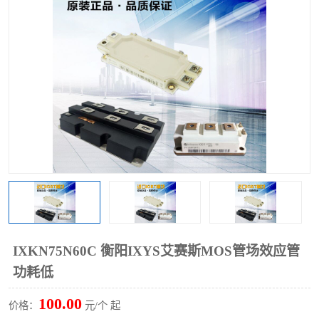
IXKN75N60C 衡阳IXYS艾赛斯MOS管场效应管
功耗低
100.00
价格：
元/个 起