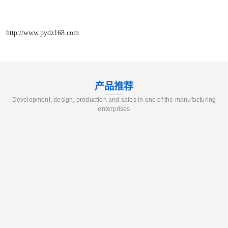
http://www.pydz168.com
产品推荐
Development, design, production and sales in one of the manufacturing
enterprises