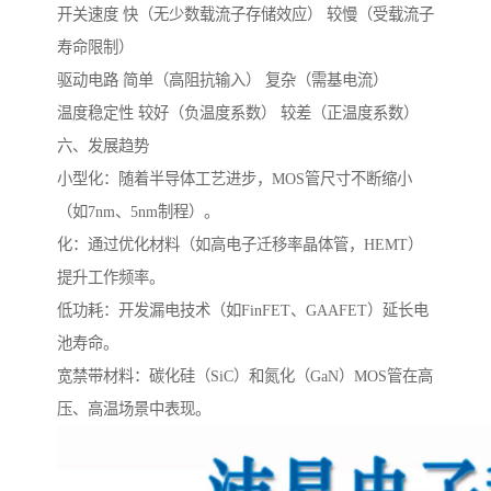
开关速度 快（无少数载流子存储效应） 较慢（受载流子
寿命限制）
驱动电路 简单（高阻抗输入） 复杂（需基电流）
温度稳定性 较好（负温度系数） 较差（正温度系数）
六、发展趋势
小型化：随着半导体工艺进步，MOS管尺寸不断缩小
（如7nm、5nm制程）。
化：通过优化材料（如高电子迁移率晶体管，HEMT）
提升工作频率。
低功耗：开发漏电技术（如FinFET、GAAFET）延长电
池寿命。
宽禁带材料：碳化硅（SiC）和氮化（GaN）MOS管在高
压、高温场景中表现。