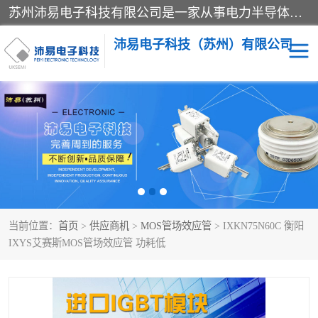
苏州沛易电子科技有限公司是一家从事电力半导体器件和电子元器件的专业代理及分销商，产品包括：IGBT模块、IPM模块、PIM模块、二极管、三极管、可控硅、整流桥、IGBT单管、IGBT电路驱动板、GTR达林顿模块、快恢复二极管、肖特基二极管、熔断器、IC集成电路、快速熔断器等。
沛易电子科技（苏州）有限公司
西门康
英飞凌
快恢复二极管
英飞凌IGBT模块
英飞凌可控硅模块
IXYS艾赛斯可控硅
当前位置：
首页
>
供应商机
>
MOS管场效应管
> IXKN75N60C 衡阳
SEMIKRON西门康IGBT
SEMIKRON西门康可控硅
IXYS艾赛斯MOS管场效应管 功耗低
模块
模块
SEMIKRON西门康二极管
BUSSMANN巴斯曼熔断
器
MOS管场效应管
晶闸管