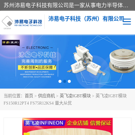
苏州沛易电子科技有限公司是一家从事电力半导体器件和电子元器件的专业代理及分销商，产品包括：IGBT模块、IPM模块、PIM模块、二极管、三极管、可控硅、整流桥、IGBT单管、IGBT电路驱动板、GTR达林顿模块、快恢复二极管、肖特基二极管、熔断器、IC集成电路、快速熔断器等。
沛易电子科技（苏州）有限公司
西门康
英飞凌
快恢复二极管
英飞凌IGBT模块
英飞凌可控硅模块
IXYS艾赛斯可控硅
当前位置：
首页
>
供应商机
>
英飞凌IGBT模块
> 英飞凌IGBT模块
SEMIKRON西门康IGBT
SEMIKRON西门康可控硅
FS150R12PT4 FS75R12KS4 量大从优
模块
模块
SEMIKRON西门康二极管
BUSSMANN巴斯曼熔断
器
MOS管场效应管
晶闸管