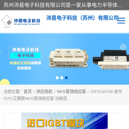
苏州沛易电子科技有限公司是一家从事电力半导体器件和电子元器件的专业代理及分销商，产品包括：IGBT模块、IPM模块、PIM模块、二极管、三极管、可控硅、整流桥、IGBT单管、IGBT电路驱动板、GTR达林顿模块、快恢复二极管、肖特基二极管、熔断器、IC集成电路、快速熔断器等。
沛易电子科技（苏州）有限公司
西门康
英飞凌
快恢复二极管
英飞凌IGBT模块
英飞凌可控硅模块
IXYS艾赛斯可控硅
当前位置：
首页
>
供应商机
>
MOS管场效应管
> IXFN24N100 金华
SEMIKRON西门康IGBT
SEMIKRON西门康可控硅
IXYS艾赛斯MOS管场效应管 功耗低
模块
模块
SEMIKRON西门康二极管
BUSSMANN巴斯曼熔断
器
MOS管场效应管
晶闸管