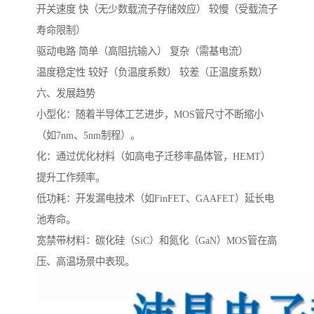
开关速度 快（无少数载流子存储效应） 较慢（受载流子
寿命限制）
驱动电路 简单（高阻抗输入） 复杂（需基电流）
温度稳定性 较好（负温度系数） 较差（正温度系数）
六、发展趋势
小型化：随着半导体工艺进步，MOS管尺寸不断缩小
（如7nm、5nm制程）。
化：通过优化材料（如高电子迁移率晶体管，HEMT）
提升工作频率。
低功耗：开发漏电技术（如FinFET、GAAFET）延长电
池寿命。
宽禁带材料：碳化硅（SiC）和氮化（GaN）MOS管在高
压、高温场景中表现。