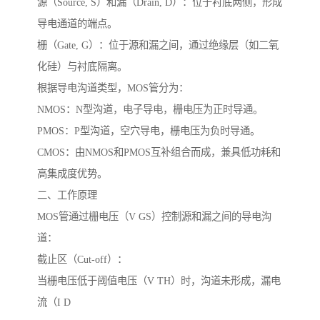
源（Source, S）和漏（Drain, D）：位于衬底两侧，形成
导电通道的端点。
栅（Gate, G）：位于源和漏之间，通过绝缘层（如二氧
化硅）与衬底隔离。
根据导电沟道类型，MOS管分为：
NMOS：N型沟道，电子导电，栅电压为正时导通。
PMOS：P型沟道，空穴导电，栅电压为负时导通。
CMOS：由NMOS和PMOS互补组合而成，兼具低功耗和
高集成度优势。
二、工作原理
MOS管通过栅电压（V GS）控制源和漏之间的导电沟
道：
截止区（Cut-off）：
当栅电压低于阈值电压（V TH）时，沟道未形成，漏电
流（I D