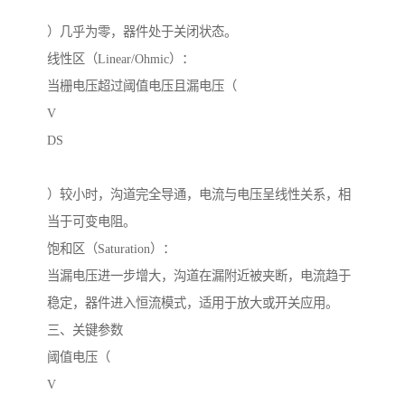
）几乎为零，器件处于关闭状态。
线性区（Linear/Ohmic）：
当栅电压超过阈值电压且漏电压（
V
DS
）较小时，沟道完全导通，电流与电压呈线性关系，相
当于可变电阻。
饱和区（Saturation）：
当漏电压进一步增大，沟道在漏附近被夹断，电流趋于
稳定，器件进入恒流模式，适用于放大或开关应用。
三、关键参数
阈值电压（
V