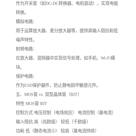
作为开关管（如DC-DC转换器、电机驱动），实现电能
转换。
模拟电路：
用于运算放大器、差分放大器等，提供高输入阻抗和低
噪声特性。
射频电路：
在放大器、混频器中实现信号处理，如手机、Wi-Fi模
块。
保护电路：
作为ESD保护器件，防止静电损坏敏感元件。
五、MOS管 vs. 双型晶体管（BJT）
特性 MOS管 BJT
控制方式 电压控制（电场效应） 电流控制（基电流）
输入阻抗 高（兆欧级） 较低（千欧级）
功耗 低（静态电流小） 较高（基电流持续）