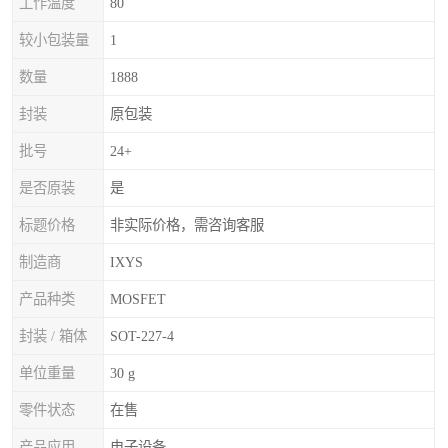
工作温度
80
较小包装量
1
数量
1888
封装
原包装
批号
24+
是否原装
是
标题价格
非实际价格，需咨询客服
制造商
IXYS
产品种类
MOSFET
封装 / 箱体
SOT-227-4
单位重量
30 g
零件状态
在售
产品应用
电子设备