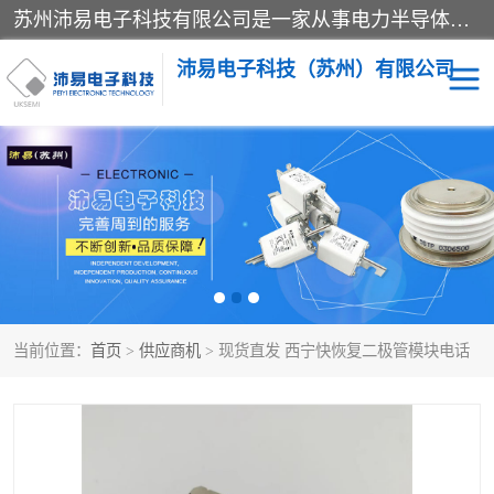
苏州沛易电子科技有限公司是一家从事电力半导体器件和电子元器件的专业代理及分销商，产品包括：IGBT模块、IPM模块、PIM模块、二极管、三极管、可控硅、整流桥、IGBT单管、IGBT电路驱动板、GTR达林顿模块、快恢复二极管、肖特基二极管、熔断器、IC集成电路、快速熔断器等。
沛易电子科技（苏州）有限公司
西门康
英飞凌
快恢复二极管
英飞凌IGBT模块
英飞凌可控硅模块
IXYS艾赛斯可控硅
当前位置：
首页
>
供应商机
> 现货直发 西宁快恢复二极管模块电话
SEMIKRON西门康IGBT
SEMIKRON西门康可控硅
模块
模块
SEMIKRON西门康二极管
BUSSMANN巴斯曼熔断
器
MOS管场效应管
晶闸管