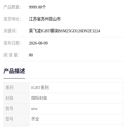
产品数量：
9999.00个
发货地址：
江苏省苏州昆山市
关键词：
英飞凌IGBT模块BSM25GD120DN2E3224
发布日期：
2026-08-09
阅 读 量：
80
产品描述
系列
IGBT系列
封装
国际封装
批号
new
型号
齐全