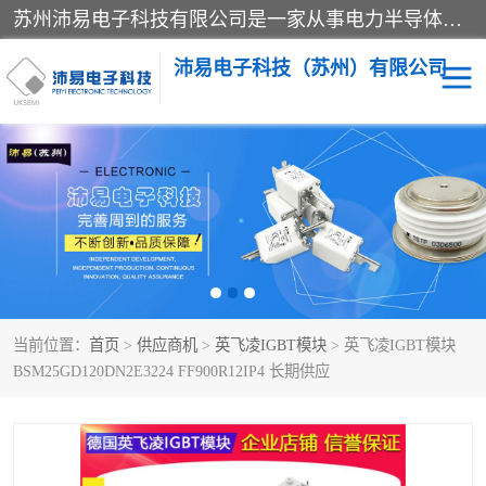
苏州沛易电子科技有限公司是一家从事电力半导体器件和电子元器件的专业代理及分销商，产品包括：IGBT模块、IPM模块、PIM模块、二极管、三极管、可控硅、整流桥、IGBT单管、IGBT电路驱动板、GTR达林顿模块、快恢复二极管、肖特基二极管、熔断器、IC集成电路、快速熔断器等。
沛易电子科技（苏州）有限公司
西门康
英飞凌
快恢复二极管
英飞凌IGBT模块
英飞凌可控硅模块
IXYS艾赛斯可控硅
当前位置：
首页
>
供应商机
>
英飞凌IGBT模块
> 英飞凌IGBT模块
SEMIKRON西门康IGBT
SEMIKRON西门康可控硅
BSM25GD120DN2E3224 FF900R12IP4 长期供应
模块
模块
SEMIKRON西门康二极管
BUSSMANN巴斯曼熔断
器
MOS管场效应管
晶闸管